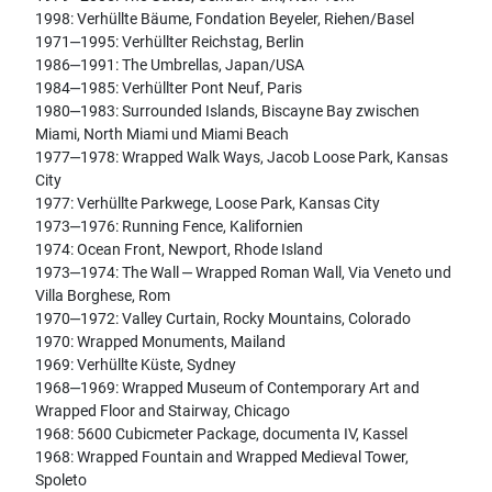
1998: Verhüllte Bäume, Fondation Beyeler, Riehen/Basel
1971‒1995: Verhüllter Reichstag, Berlin
1986‒1991: The Umbrellas, Japan/USA
1984‒1985: Verhüllter Pont Neuf, Paris
1980‒1983: Surrounded Islands, Biscayne Bay zwischen
Miami, North Miami und Miami Beach
1977‒1978: Wrapped Walk Ways, Jacob Loose Park, Kansas
City
1977: Verhüllte Parkwege, Loose Park, Kansas City
1973‒1976: Running Fence, Kalifornien
1974: Ocean Front, Newport, Rhode Island
1973‒1974: The Wall ‒ Wrapped Roman Wall, Via Veneto und
Villa Borghese, Rom
1970‒1972: Valley Curtain, Rocky Mountains, Colorado
1970: Wrapped Monuments, Mailand
1969: Verhüllte Küste, Sydney
1968‒1969: Wrapped Museum of Contemporary Art and
Wrapped Floor and Stairway, Chicago
1968: 5600 Cubicmeter Package, documenta IV, Kassel
1968: Wrapped Fountain and Wrapped Medieval Tower,
Spoleto