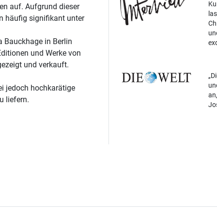
Ku
en auf. Aufgrund dieser
la
n häufig signifikant unter
Ch
un
a Bauckhage in Berlin
exq
Editionen und Werke von
gezeigt und verkauft.
Di
un
ei jedoch hochkarätige
an
 liefern.
Jo