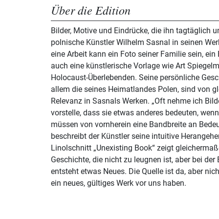
Über die Edition
Bilder, Motive und Eindrücke, die ihn tagtäglich 
polnische Künstler Wilhelm Sasnal in seinen We
eine Arbeit kann ein Foto seiner Familie sein, ei
auch eine künstlerische Vorlage wie Art Spiegel
Holocaust-Überlebenden. Seine persönliche Geschi
allem die seines Heimatlandes Polen, sind von gle
Relevanz in Sasnals Werken. „Oft nehme ich Bilder, bei denen ich mir
vorstelle, dass sie etwas anderes bedeuten, wenn
müssen von vornherein eine Bandbreite an Bedeu
beschreibt der Künstler seine intuitive Herange
Linolschnitt „Unexisting Book“ zeigt gleichermaße
Geschichte, die nicht zu leugnen ist, aber bei der
entsteht etwas Neues. Die Quelle ist da, aber nic
ein neues, gültiges Werk vor uns haben.