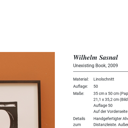
Wilhelm Sasnal
Unexisting Book
,
2009
Material
Linolschnitt
Auflage
50
Maße
35 cm x 50 cm (Pap
21,1 x 35,2 cm (Bil
Auflage 50
Auf der Vorderseite
Details
Handgefertigter A
zum
Distanzleiste. Auße