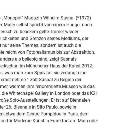
das „Monopol“-Magazin Wilhelm Sasnal (*1972)
Der Maler selbst spricht von einem Hunger nach
lerisch zu beackern gelte. Immer wieder
lichkeiten und Grenzen seines Mediums, der
cht nur seine Themen, sondern ist auch die
e reicht von Fotorealismus bis zur Abstraktion.
andere als beliebig sind, zeigt Sasnals
Werkschau im Münchener Haus der Kunst 2012:
chts, was man zum Spaß tut; sie verlangt eine
alt Sasnal zu Beginn der
comer, widmen ihm renommierte Museen wie das
 die Whitechapel Gallery in London oder das K21
roße Solo-Ausstellungen. Er ist auf Biennalen
der 26. Biennale in São Paulo, sowie in
n, etwa dem Centre Pompidou in Paris, dem
m für Moderne Kunst in Frankfurt am Main oder