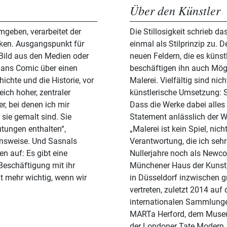
Über den Künstler
umgeben, verarbeitet der
Die Stillosigkeit schrieb 
rken. Ausgangspunkt für
einmal als Stilprinzip zu. 
n Bild aus den Medien oder
neuen Feldern, die es künst
mans Comic über einen
beschäftigen ihn auch Mög
chte und die Historie, vor
Malerei. Vielfältig sind ni
ich hoher, zentraler
künstlerische Umsetzung: Si
Dass die Werke dabei alles 
 sie gemalt sind. Sie
Statement anlässlich der 
tungen enthalten“,
„Malerei ist kein Spiel, ni
hensweise. Und Sasnals
Verantwortung, die ich sehr ernst nehme.“ G
n auf: Es gibt eine
Nullerjahre noch als New
 Beschäftigung mit ihr
Münchener Haus der Kunst,
ht mehr wichtig, wenn wir
in Düsseldorf inzwischen g
vertreten, zuletzt 2014 auf 
internationalen Sammlunge
MARTa Herford, dem Museu
der Londoner Tate Modern.