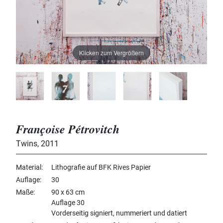
Klicken zum Vergrößern
Françoise Pétrovitch
Twins
,
2011
Material
Lithografie auf BFK Rives Papier
Auflage
30
Maße
90 x 63 cm
Auflage 30
Vorderseitig signiert, nummeriert und datiert