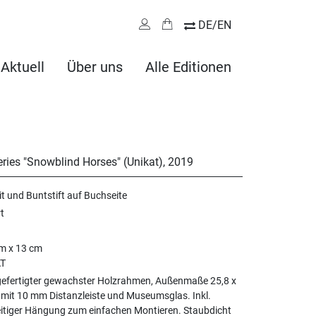
DE/EN
Aktuell
Über uns
Alle Editionen
ries "Snowblind Horses" (Unikat)
,
2019
t und Buntstift auf Buchseite
rt
m x 13 cm
T
efertigter gewachster Holzrahmen, Außenmaße 25,8 x
mit 10 mm Distanzleiste und Museumsglas. Inkl.
itiger Hängung zum einfachen Montieren. Staubdicht