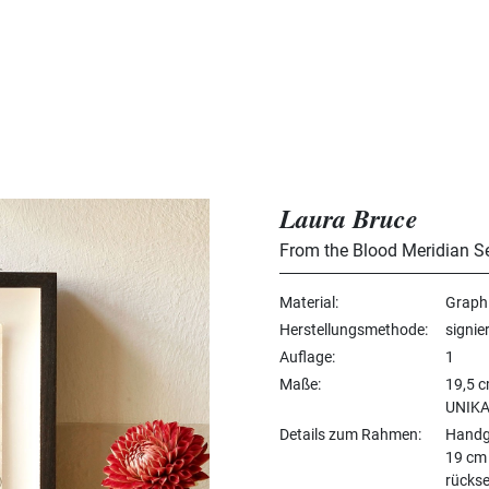
Laura Bruce
From the Blood Meridian Se
Material
Graphi
Herstellungsmethode
signie
Auflage
1
Maße
19,5 c
UNIKA
Details zum Rahmen
Handg
19 cm 
rückse