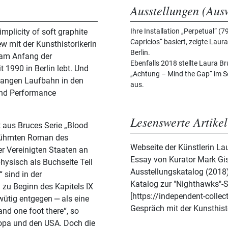
Ausstellungen (Aus
implicity of soft graphite
Ihre Installation „Perpetual“ (
Capricios“ basiert, zeigte Lau
ew mit der Kunsthistorikerin
Berlin.
 am Anfang der
Ebenfalls 2018 stellte Laura
t 1990 in Berlin lebt. Und
„Achtung – Mind the Gap“ im S
 langen Laufbahn in den
aus.
 und Performance
Lesenswerte Artikel
 aus Bruces Serie „Blood
erühmten Roman des
Webseite der Künstlerin La
er Vereinigten Staaten an
Essay von Kurator Mark G
hysisch als Buchseite Teil
Ausstellungskatalog (2018
 sind in der
Katalog zur "Nighthawks"-S
h zu Beginn des Kapitels IX
[https://independent-colle
wütig entgegen ‒ als eine
Gespräch mit der Kunsthist
and one foot there“, so
ropa und den USA. Doch die