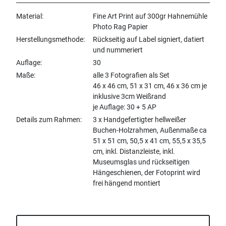
Material
Fine Art Print auf 300gr Hahnemühle
Photo Rag Papier
Herstellungsmethode
Rückseitig auf Label signiert, datiert
und nummeriert
Auflage
30
Maße
alle 3 Fotografien als Set
46 x 46 cm, 51 x 31 cm, 46 x 36 cm je
inklusive 3cm Weißrand
je Auflage: 30 + 5 AP
Details zum Rahmen
3 x Handgefertigter hellweißer
Buchen-Holzrahmen, Außenmaße ca
51 x 51 cm, 50,5 x 41 cm, 55,5 x 35,5
cm, inkl. Distanzleiste, inkl.
Museumsglas und rückseitigen
Hängeschienen, der Fotoprint wird
frei hängend montiert