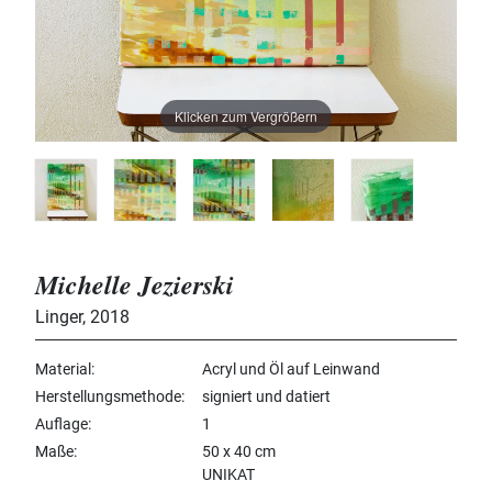
Klicken zum Vergrößern
Michelle Jezierski
Linger
,
2018
Material
Acryl und Öl auf Leinwand
Herstellungsmethode
signiert und datiert
Auflage
1
Maße
50 x 40 cm
UNIKAT