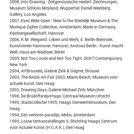
2008, Into Drawing - Zeitgenössische niederl. Zeichnungen,
Museum Schloss Moyland, Wuppertal; Daniel Weinberg
Gallery, Los Angeles
2007, Eyes Wide Open - New to the Stedelijk Museum & The
Monique Zajfen Collection, Amsterdam; Made in Germany,
Kestnergesellschaft, Hanover
2006, K.M. Wiegand. Leben und Werk, 4. Berlin-Biennale,
Kunstverein Hannover, Hanover; Anstoss Berlin - Kunst macht
Welt, Haus am Waldsee, Berlin
2005, Not Too Loose and Not Too Tight, DCKT Contemporary,
New York
2004, ArtBrussels, Galerie Zink & Gegner, Brüssel
2003, The NADA Art Fair 2003, Miami Beach, Museum voor
actuele kunst, Den Haag
2002, Drawing Days, Galerie Michael Zink, München
1996, De Bruiloftsreportage, Centraal Museum Utrecht
1995, Stadscollectie 1995, Haags Gemeentemuseum, Den
Haag
1994, Een verloren paradijs, Metis, Amsterdam
1993, Losse tentoonstellingen II, Stichting Haags Centrum
voor Actuele Kunst (H.C.A.K.), Den Haag