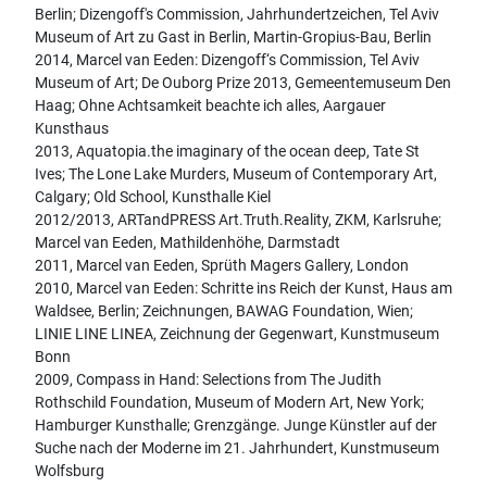
Berlin; Dizengoff's Commission, Jahrhundertzeichen, Tel Aviv
Museum of Art zu Gast in Berlin, Martin-Gropius-Bau, Berlin
2014, Marcel van Eeden: Dizengoff‘s Commission, Tel Aviv
Museum of Art; De Ouborg Prize 2013, Gemeentemuseum Den
Haag; Ohne Achtsamkeit beachte ich alles, Aargauer
Kunsthaus
2013, Aquatopia.the imaginary of the ocean deep, Tate St
Ives; The Lone Lake Murders, Museum of Contemporary Art,
Calgary; Old School, Kunsthalle Kiel
2012/2013, ARTandPRESS Art.Truth.Reality, ZKM, Karlsruhe;
Marcel van Eeden, Mathildenhöhe, Darmstadt
2011, Marcel van Eeden, Sprüth Magers Gallery, London
2010, Marcel van Eeden: Schritte ins Reich der Kunst, Haus am
Waldsee, Berlin; Zeichnungen, BAWAG Foundation, Wien;
LINIE LINE LINEA, Zeichnung der Gegenwart, Kunstmuseum
Bonn
2009, Compass in Hand: Selections from The Judith
Rothschild Foundation, Museum of Modern Art, New York;
Hamburger Kunsthalle; Grenzgänge. Junge Künstler auf der
Suche nach der Moderne im 21. Jahrhundert, Kunstmuseum
Wolfsburg