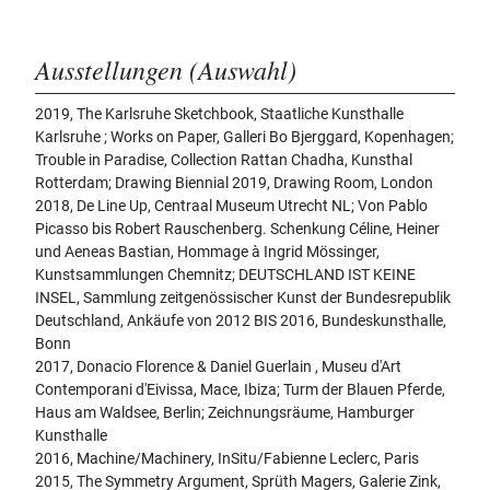
Ausstellungen (Auswahl)
2019, The Karlsruhe Sketchbook, Staatliche Kunsthalle
Karlsruhe ; Works on Paper, Galleri Bo Bjerggard, Kopenhagen;
Trouble in Paradise, Collection Rattan Chadha, Kunsthal
Rotterdam; Drawing Biennial 2019, Drawing Room, London
2018, De Line Up, Centraal Museum Utrecht NL; Von Pablo
Picasso bis Robert Rauschenberg. Schenkung Céline, Heiner
und Aeneas Bastian, Hommage à Ingrid Mössinger,
Kunstsammlungen Chemnitz; DEUTSCHLAND IST KEINE
INSEL, Sammlung zeitgenössischer Kunst der Bundesrepublik
Deutschland, Ankäufe von 2012 BIS 2016, Bundeskunsthalle,
Bonn
2017, Donacio Florence & Daniel Guerlain , Museu d'Art
Contemporani d'Eivissa, Mace, Ibiza; Turm der Blauen Pferde,
Haus am Waldsee, Berlin; Zeichnungsräume, Hamburger
Kunsthalle
2016, Machine/Machinery, InSitu/Fabienne Leclerc, Paris
2015, The Symmetry Argument, Sprüth Magers, Galerie Zink,