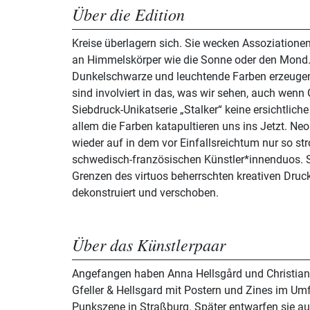
Über die Edition
Kreise überlagern sich. Sie wecken Assoziationen
an Himmelskörper wie die Sonne oder den Mond.
Dunkelschwarze und leuchtende Farben erzeugen
sind involviert in das, was wir sehen, auch wenn G
Siebdruck-Unikatserie „Stalker“ keine ersichtliche
allem die Farben katapultieren uns ins Jetzt. Ne
wieder auf in dem vor Einfallsreichtum nur so 
schwedisch-französischen Künstler*innenduos. S
Grenzen des virtuos beherrschten kreativen Druc
dekonstruiert und verschoben.
Über das Künstlerpaar
Angefangen haben Anna Hellsgård und Christian 
Gfeller & Hellsgard mit Postern und Zines im Umf
Punkszene in Straßburg. Später entwarfen sie au