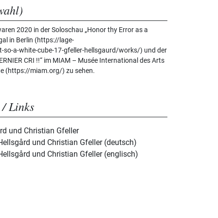
wahl)
waren 2020 in der Soloschau „Honor thy Error as a
al in Berlin (https://lage-
-so-a-white-cube-17-gfeller-hellsgaurd/works/) und der
RNIER CRI !!“ im MIAM – Musée International des Arts
e (https://miam.org/) zu sehen.
 / Links
d und Christian Gfeller
ellsgård und Christian Gfeller (deutsch)
ellsgård und Christian Gfeller (englisch)