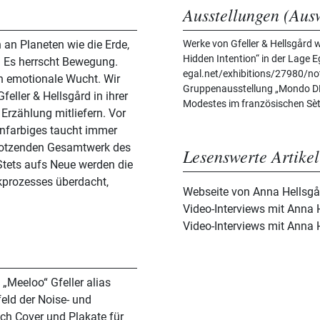
Ausstellungen (Aus
 an Planeten wie die Erde,
Werke von Gfeller & Hellsgård 
Hidden Intention“ in der Lage Eg
 Es herrscht Bewegung.
egal.net/exhibitions/27980/not
 emotionale Wucht. Wir
Gruppenausstellung „Mondo DE
feller & Hellsgård in ihrer
Modestes im französischen Sèt
 Erzählung mitliefern. Vor
onfarbiges taucht immer
strotzenden Gesamtwerk des
Lesenswerte Artikel
tets aufs Neue werden die
kprozesses überdacht,
Webseite von Anna Hellsgår
Video-Interviews mit Anna H
Video-Interviews mit Anna H
„Meeloo“ Gfeller alias
eld der Noise- und
ch Cover und Plakate für