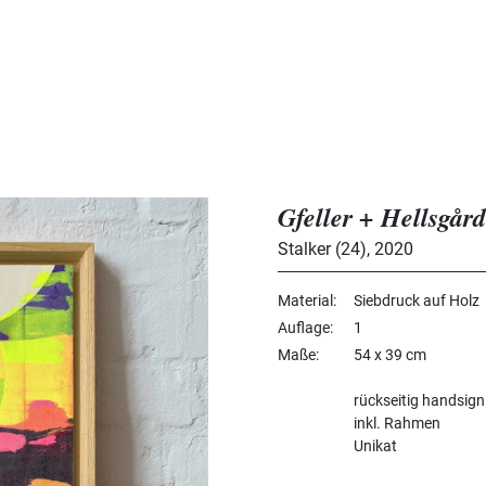
Gfeller + Hellsgård
Stalker (24)
,
2020
Material
Siebdruck auf Holz
Auflage
1
Maße
54 x 39 cm
rückseitig handsign
inkl. Rahmen
Unikat