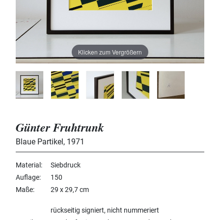
Klicken zum Vergrößern
Günter Fruhtrunk
Blaue Partikel
,
1971
Material
Siebdruck
Auflage
150
Maße
29 x 29,7 cm
rückseitig signiert, nicht nummeriert