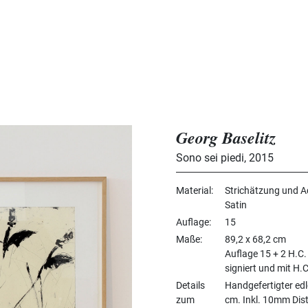
Georg Baselitz
Sono sei piedi
,
2015
Material
Strichätzung und A
Satin
Auflage
15
Maße
89,2 x 68,2 cm
Auflage 15 + 2 H.C.
signiert und mit H.
Details
Handgefertigter ed
zum
cm. Inkl. 10mm Dis