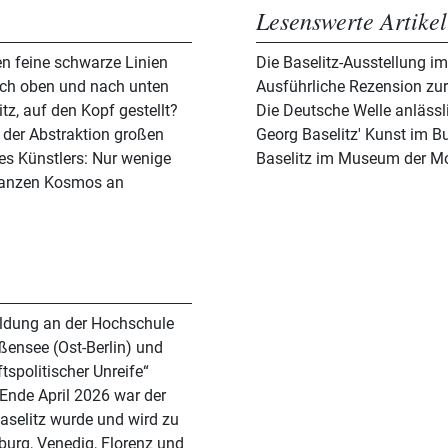
Lesenswerte Artikel
en feine schwarze Linien
Die Baselitz-Ausstellung 
ach oben und nach unten
Ausführliche Rezension zur
tz, auf den Kopf gestellt?
Die Deutsche Welle anlässl
t der Abstraktion großen
Georg Baselitz' Kunst im 
des Künstlers: Nur wenige
Baselitz im Museum der M
 ganzen Kosmos an
ildung an der Hochschule
ßensee (Ost-Berlin) und
tspolitischer Unreife“
 Ende April 2026 war der
aselitz wurde und wird zu
burg, Venedig, Florenz und