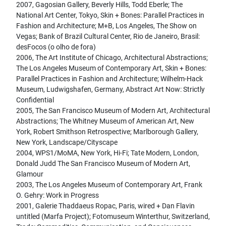
2007, Gagosian Gallery, Beverly Hills, Todd Eberle; The
National Art Center, Tokyo, Skin + Bones: Parallel Practices in
Fashion and Architecture; M+B, Los Angeles, The Show on
Vegas; Bank of Brazil Cultural Center, Rio de Janeiro, Brasil:
desFocos (o olho de fora)
2006, The Art Institute of Chicago, Architectural Abstractions;
The Los Angeles Museum of Contemporary Art, Skin + Bones:
Parallel Practices in Fashion and Architecture; Wilhelm-Hack
Museum, Ludwigshafen, Germany, Abstract Art Now: Strictly
Confidential
2005, The San Francisco Museum of Modern Art, Architectural
Abstractions; The Whitney Museum of American Art, New
York, Robert Smithson Retrospective; Marlborough Gallery,
New York, Landscape/Cityscape
2004, WPS1/MoMA, New York, Hi-Fi; Tate Modern, London,
Donald Judd The San Francisco Museum of Modern Art,
Glamour
2003, The Los Angeles Museum of Contemporary Art, Frank
O. Gehry: Work in Progress
2001, Galerie Thaddaeus Ropac, Paris, wired + Dan Flavin
untitled (Marfa Project); Fotomuseum Winterthur, Switzerland,