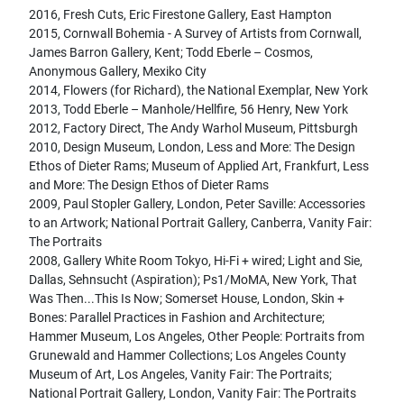
2016, Fresh Cuts, Eric Firestone Gallery, East Hampton
2015, Cornwall Bohemia - A Survey of Artists from Cornwall,
James Barron Gallery, Kent; Todd Eberle – Cosmos,
Anonymous Gallery, Mexiko City
2014, Flowers (for Richard), the National Exemplar, New York
2013, Todd Eberle – Manhole/Hellfire, 56 Henry, New York
2012, Factory Direct, The Andy Warhol Museum, Pittsburgh
2010, Design Museum, London, Less and More: The Design
Ethos of Dieter Rams; Museum of Applied Art, Frankfurt, Less
and More: The Design Ethos of Dieter Rams
2009, Paul Stopler Gallery, London, Peter Saville: Accessories
to an Artwork; National Portrait Gallery, Canberra, Vanity Fair:
The Portraits
2008, Gallery White Room Tokyo, Hi-Fi + wired; Light and Sie,
Dallas, Sehnsucht (Aspiration); Ps1/MoMA, New York, That
Was Then...This Is Now; Somerset House, London, Skin +
Bones: Parallel Practices in Fashion and Architecture;
Hammer Museum, Los Angeles, Other People: Portraits from
Grunewald and Hammer Collections; Los Angeles County
Museum of Art, Los Angeles, Vanity Fair: The Portraits;
National Portrait Gallery, London, Vanity Fair: The Portraits