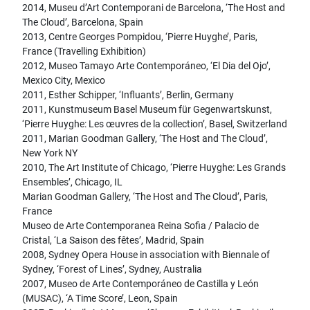
2014, Museu d’Art Contemporani de Barcelona, ‘The Host and
The Cloud’, Barcelona, Spain
2013, Centre Georges Pompidou, ‘Pierre Huyghe’, Paris,
France (Travelling Exhibition)
2012, Museo Tamayo Arte Contemporáneo, ‘El Dia del Ojo’,
Mexico City, Mexico
2011, Esther Schipper, ‘Influants’, Berlin, Germany
2011, Kunstmuseum Basel Museum für Gegenwartskunst,
‘Pierre Huyghe: Les œuvres de la collection’, Basel, Switzerland
2011, Marian Goodman Gallery, ‘The Host and The Cloud’,
New York NY
2010, The Art Institute of Chicago, ‘Pierre Huyghe: Les Grands
Ensembles’, Chicago, IL
Marian Goodman Gallery, ‘The Host and The Cloud’, Paris,
France
Museo de Arte Contemporanea Reina Sofia / Palacio de
Cristal, ‘La Saison des fêtes’, Madrid, Spain
2008, Sydney Opera House in association with Biennale of
Sydney, ‘Forest of Lines’, Sydney, Australia
2007, Museo de Arte Contemporáneo de Castilla y León
(MUSAC), ‘A Time Score’, Leon, Spain