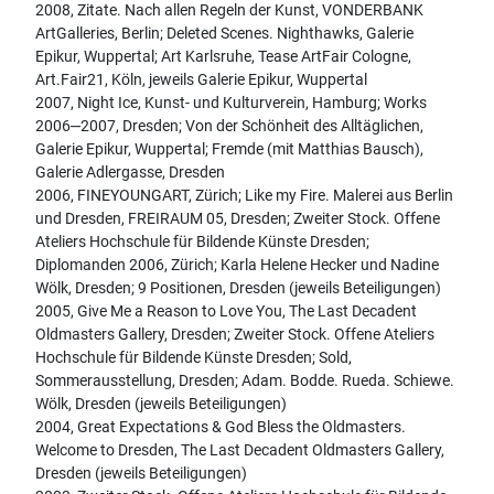
2008, Zitate. Nach allen Regeln der Kunst, VONDERBANK
ArtGalleries, Berlin; Deleted Scenes. Nighthawks, Galerie
Epikur, Wuppertal; Art Karlsruhe, Tease ArtFair Cologne,
Art.Fair21, Köln, jeweils Galerie Epikur, Wuppertal
2007, Night Ice, Kunst- und Kulturverein, Hamburg; Works
2006‒2007, Dresden; Von der Schönheit des Alltäglichen,
Galerie Epikur, Wuppertal; Fremde (mit Matthias Bausch),
Galerie Adlergasse, Dresden
2006, FINEYOUNGART, Zürich; Like my Fire. Malerei aus Berlin
und Dresden, FREIRAUM 05, Dresden; Zweiter Stock. Offene
Ateliers Hochschule für Bildende Künste Dresden;
Diplomanden 2006, Zürich; Karla Helene Hecker und Nadine
Wölk, Dresden; 9 Positionen, Dresden (jeweils Beteiligungen)
2005, Give Me a Reason to Love You, The Last Decadent
Oldmasters Gallery, Dresden; Zweiter Stock. Offene Ateliers
Hochschule für Bildende Künste Dresden; Sold,
Sommerausstellung, Dresden; Adam. Bodde. Rueda. Schiewe.
Wölk, Dresden (jeweils Beteiligungen)
2004, Great Expectations & God Bless the Oldmasters.
Welcome to Dresden, The Last Decadent Oldmasters Gallery,
Dresden (jeweils Beteiligungen)