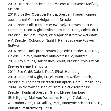
2019, High Noon. Zeichnung / Malerei, Kunstverein Meißen,
Meißen
2018, Blue Boy, Oberüber Karger, Dresden; Frauen können
auch malen!, Galerie Holger John, Dresden
2017, Nachts allein im Atelier #4, Evelyn Drewes Galerie,
Hamburg; Neon. Nighthawks. Glow in the Dark, Galerie drei,
Dresden; The Delft Project, Werksgalerie Kreative Werkstatt
e.V., Dresden; Colours of Night II, Rathausgalerie Roßwein,
Roßwein
2016, Neon Black, produzenten │ galerie, Dresden; Neo Noir,
Galerie Budissin, Bautzner Kunstverein e.V., Bautzen
2014, Key Groups, Galerie Ines Schulz, Dresden; Yolo, Evelyn
Drewes Galerie, Hamburg
2011, See Yeah!, Galerie PopArtPirat, Hamburg
2010, Colours of Night, Projektraum am Weißen Hirsch,
Dresden; 2. Eberhard-Dietzsch-Kunstpreis, Gera (Beteiligung)
2009, On the Way at Dead of Night, Galerie Adlergasse,
Dresden; Fünfmal Dresden, Grand Elysee Hamburg
(Beteiligung); Mal was Deutsches, Hangar 7, Salzburg;
wasistdas 2009, ITM Gallery, Paris; Anonyme Zeichner No. 10,
Kunstraum Kreuzberg, Berlin