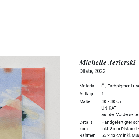
Michelle Jezierski
Dilate
,
2022
Material
Öl, Farbpigment un
Auflage
1
Maße
40 x 30 cm
UNIKAT
auf der Vorderseite
Details
Handgefertigter sc
zum
inkl. 8mm Distanzle
Rahmen
55 x 43 cm inkl. M