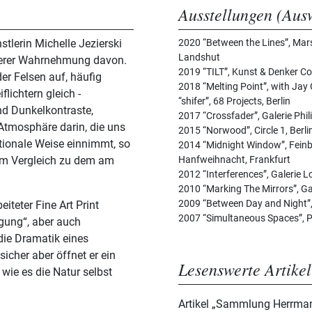
Ausstellungen (Aus
stlerin Michelle Jezierski
2020 “Between the Lines”, Marsan
Landshut
erer Wahrnehmung davon.
2019 “TILT”, Kunst & Denker C
er Felsen auf, häufig
2018 “Melting Point”, with Jay
lichtern gleich -
“shifer”, 68 Projects, Berlin
nd Dunkelkontraste,
2017 “Crossfader”, Galerie Phil
Atmosphäre darin, die uns
2015 “Norwood”, Circle 1, Berli
tionale Weise einnimmt, so
2014 “Midnight Window”, Feinber
 im Vergleich zu dem am
Hanfweihnacht, Frankfurt
2012 “Interferences”, Galerie L
2010 “Marking The Mirrors”, Ga
2009 “Between Day and Night”,
eiteter Fine Art Print
2007 “Simultaneous Spaces”, Po
ngung“, aber auch
die Dramatik eines
icher aber öffnet er ein
Lesenswerte Artikel
wie es die Natur selbst
Artikel „Sammlung Herrmann