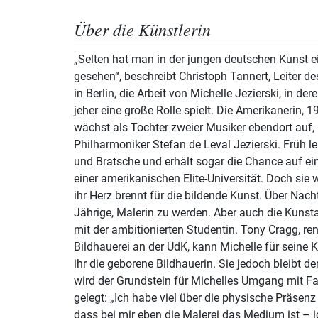
Über die Künstlerin
„Selten hat man in der jungen deutschen Kunst ei
gesehen“, beschreibt Christoph Tannert, Leiter 
in Berlin, die Arbeit von Michelle Jezierski, in de
jeher eine große Rolle spielt. Die Amerikanerin, 1
wächst als Tochter zweier Musiker ebendort auf, i
Philharmoniker Stefan de Leval Jezierski. Früh le
und Bratsche und erhält sogar die Chance auf e
einer amerikanischen Elite-Universität. Doch sie
ihr Herz brennt für die bildende Kunst. Über Nacht
Jährige, Malerin zu werden. Aber auch die Kuns
mit der ambitionierten Studentin. Tony Cragg, re
Bildhauerei an der UdK, kann Michelle für seine K
ihr die geborene Bildhauerin. Sie jedoch bleibt der
wird der Grundstein für Michelles Umgang mit F
gelegt: „Ich habe viel über die physische Präsen
dass bei mir eben die Malerei das Medium ist – i