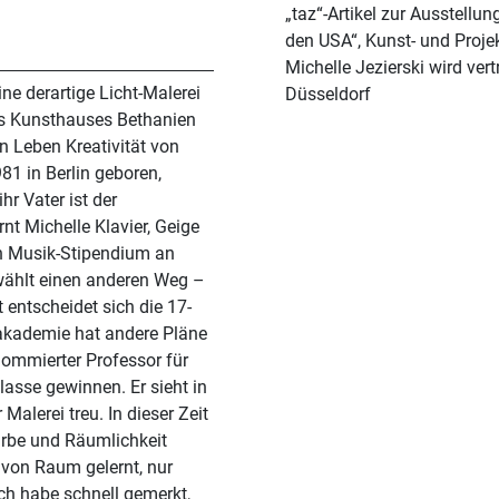
„taz“-Artikel zur Ausstellu
den USA“, Kunst- und Proje
Michelle Jezierski wird ve
ne derartige Licht-Malerei
Düsseldorf
des Kunsthauses Bethanien
ren Leben Kreativität von
981 in Berlin geboren,
hr Vater ist der
rnt Michelle Klavier, Geige
in Musik-Stipendium an
 wählt einen anderen Weg –
 entscheidet sich die 17-
takademie hat andere Pläne
nommierter Professor für
lasse gewinnen. Er sieht in
 Malerei treu. In dieser Zeit
arbe und Räumlichkeit
z von Raum gelernt, nur
ch habe schnell gemerkt,