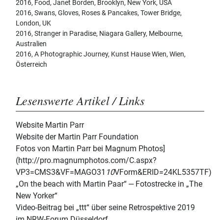
2016, Food, Janet Borden, Brooklyn, New York, USA
2016, Swans, Gloves, Roses & Pancakes, Tower Bridge,
London, UK
2016, Stranger in Paradise, Niagara Gallery, Melbourne,
Australien
2016, A Photographic Journey, Kunst Hause Wien, Wien,
Österreich
Lesenswerte Artikel / Links
Website Martin Parr
Website der Martin Parr Foundation
Fotos von Martin Parr bei Magnum Photos]
(http://pro.magnumphotos.com/C.aspx?
VP3=CMS3&VF=MAGO31
10
VForm&ERID=24KL5357TF)
„On the beach with Martin Paar“ ‒ Fotostrecke in „The
New Yorker“
Video-Beitrag bei „ttt“ über seine Retrospektive 2019
im NRW-Forum Düsseldorf