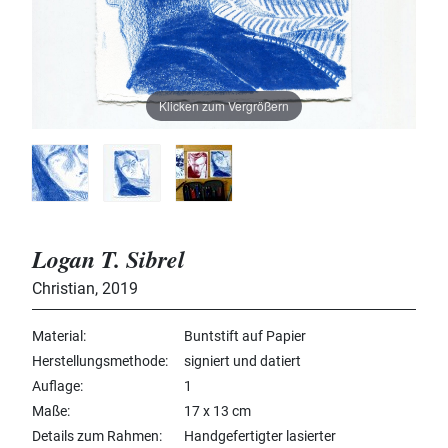
Klicken zum Vergrößern
Logan T. Sibrel
Christian
,
2019
Material
Buntstift auf Papier
Herstellungsmethode
signiert und datiert
Auflage
1
Maße
17 x 13 cm
Details zum Rahmen
Handgefertigter lasierter