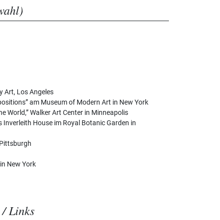
wahl)
Art, Los Angeles
positions” am Museum of Modern Art in New York
he World,” Walker Art Center in Minneapolis
s Inverleith House im Royal Botanic Garden in
 Pittsburgh
n
 in New York
 / Links