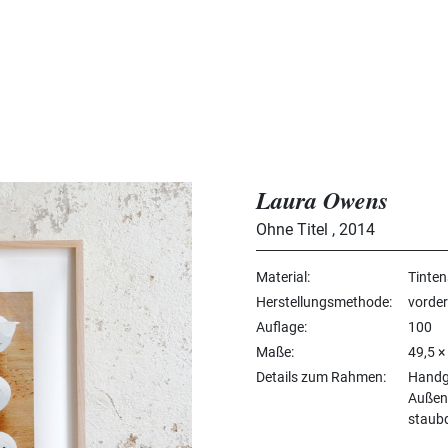
Laura Owens
Ohne Titel
,
2014
Material
Tinten
Herstellungsmethode
vorder
Auflage
100
Maße
49,5 ×
Details zum Rahmen
Handge
Außenm
staubd