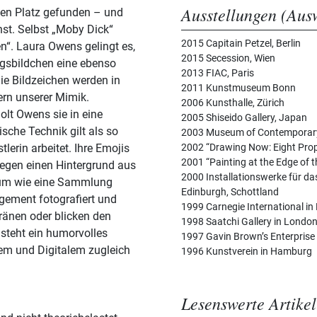
Ausstellungen (Aus
ten Platz gefunden – und
t. Selbst „Moby Dick“
2015 Capitain Petzel, Berlin
n“. Laura Owens gelingt es,
2015 Secession, Wien
tagsbildchen eine ebenso
2013 FIAC, Paris
Die Bildzeichen werden in
2011 Kunstmuseum Bonn
tern unserer Mimik.
2006 Kunsthalle, Zürich
holt Owens sie in eine
2005 Shiseido Gallery, Japan
ische Technik gilt als so
2003 Museum of Contemporary 
tlerin arbeitet. Ihre Emojis
2002 “Drawing Now: Eight Pro
2001 “Painting at the Edge of t
egen einen Hintergrund aus
2000 Installationswerke für da
Raum wie eine Sammlung
Edinburgh, Schottland
ngement fotografiert und
1999 Carnegie International in
Tränen oder blicken den
1998 Saatchi Gallery in Londo
steht ein humorvolles
1997 Gavin Brown’s Enterprise
em und Digitalem zugleich
1996 Kunstverein in Hamburg
Lesenswerte Artikel