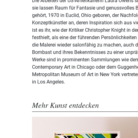
Die Arbeiten der US-Amerikanerin Laura Owens sin
sie lassen Raum für Fantasie und genussvolles B
gehört, 1970 in Euclid, Ohio geboren, der Nachfo
Konzeptkünstler an, deren Inspiration sich aus v
ist es ihr, wie der Kritiker Christopher Knight in 
festhielt, als eine der führenden Persönlichkeite
die Malerei wieder salonfähig zu machen, auch d
Bombast und ihres Bekenntnisses zu einer unprä
Werke sind in prominenten Sammlungen wie d
Contemporary Art in Chicago oder dem Gugge
Metropolitan Museum of Art in New York vertrete
in Los Angeles.
Mehr Kunst entdecken