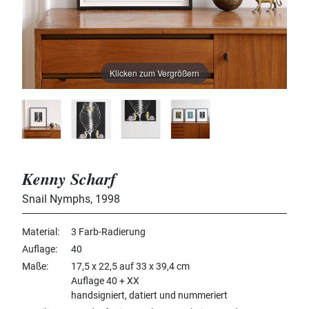
Klicken zum Vergrößern
Kenny Scharf
Snail Nymphs
,
1998
Material
3 Farb-Radierung
Auflage
40
Maße
17,5 x 22,5 auf 33 x 39,4 cm
Auflage 40 + XX
handsigniert, datiert und nummeriert