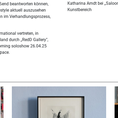
Katharina Arndt bei „Saloo
eßend beantworten können,
Kunstbereich
estyle aktuell auszusehen
rin im Verhandlungsprozess,
national vertreten, in
nland durch „RedD Gallery",
coming soloshow 26.04.25
space.