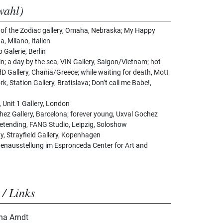
wahl)
 of the Zodiac gallery, Omaha, Nebraska; My Happy
a, Milano, Italien
Galerie, Berlin
n; a day by the sea, VIN Gallery, Saigon/Vietnam; hot
dD Gallery, Chania/Greece; while waiting for death, Mott
k, Station Gallery, Bratislava; Don’t call me Babe!,
 Unit 1 Gallery, London
hez Gallery, Barcelona; forever young, Uxval Gochez
pretending, FANG Studio, Leipzig, Soloshow
2020 Faye Dunaway on Monday, Strayfield Gallery, Kopenhagen
nausstellung im Espronceda Center for Art and
 / Links
ina Arndt