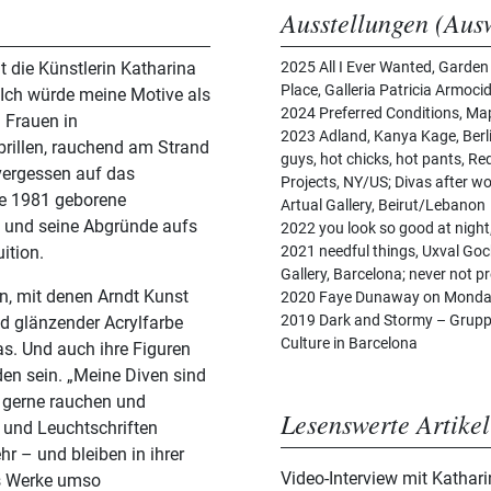
Ausstellungen (Aus
t die Künstlerin Katharina
2025 All I Ever Wanted, Garden
Place, Galleria Patricia Armocid
„Ich würde meine Motive als
2024 Preferred Conditions, Map 
n Frauen in
2023 Adland, Kanya Kage, Berli
illen, rauchend am Strand
guys, hot chicks, hot pants, Re
tvergessen auf das
Projects, NY/US; Divas after wor
die 1981 geborene
Artual Gallery, Beirut/Lebanon
hl und seine Abgründe aufs
2022 you look so good at night,
ition.
2021 needful things, Uxval Goc
Gallery, Barcelona; never not 
en, mit denen Arndt Kunst
2019 Dark and Stormy – Gruppe
nd glänzender Acrylfarbe
Culture in Barcelona
as. Und auch ihre Figuren
en sein. „Meine Diven sind
e gerne rauchen und
Lesenswerte Artikel
n und Leuchtschriften
hr – und bleiben in ihrer
Video-Interview mit Kathar
s Werke umso