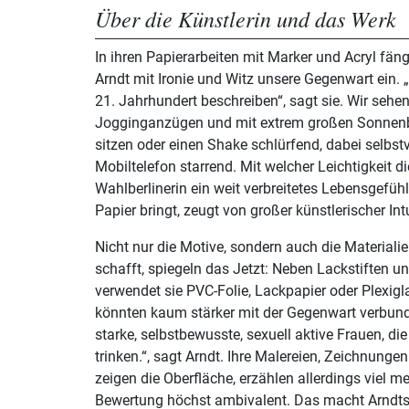
Über die Künstlerin und das Werk
In ihren Papierarbeiten mit Marker und Acryl fäng
Arndt mit Ironie und Witz unsere Gegenwart ein. 
21. Jahrhundert beschreiben“, sagt sie. Wir sehe
Jogginganzügen und mit extrem großen Sonnenbr
sitzen oder einen Shake schlürfend, dabei selbs
Mobiltelefon starrend. Mit welcher Leichtigkeit 
Wahlberlinerin ein weit verbreitetes Lebensgefü
Papier bringt, zeugt von großer künstlerischer Intu
Nicht nur die Motive, sondern auch die Materiali
schafft, spiegeln das Jetzt: Neben Lackstiften u
verwendet sie PVC-Folie, Lackpapier oder Plexigl
könnten kaum stärker mit der Gegenwart verbund
starke, selbstbewusste, sexuell aktive Frauen, di
trinken.“, sagt Arndt. Ihre Malereien, Zeichnunge
zeigen die Oberfläche, erzählen allerdings viel me
Bewertung höchst ambivalent. Das macht Arndt