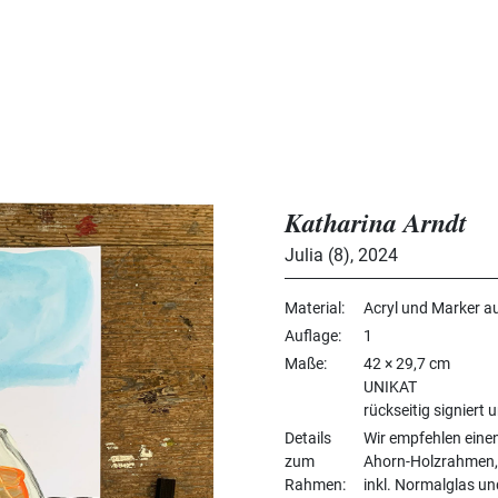
Katharina Arndt
Julia (8)
,
2024
Material
Acryl und Marker a
Auflage
1
Maße
42 × 29,7 cm
UNIKAT
rückseitig signiert u
Details
Wir empfehlen eine
zum
Ahorn-Holzrahmen, 
Rahmen
inkl. Normalglas u