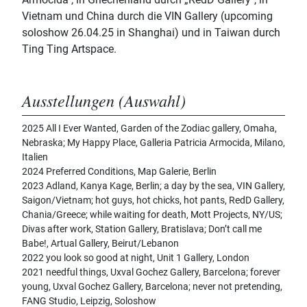
Vietnam und China durch die VIN Gallery (upcoming
soloshow 26.04.25 in Shanghai) und in Taiwan durch
Ting Ting Artspace.
Ausstellungen (Auswahl)
2025 All I Ever Wanted, Garden of the Zodiac gallery, Omaha,
Nebraska; My Happy Place, Galleria Patricia Armocida, Milano,
Italien
2024 Preferred Conditions, Map Galerie, Berlin
2023 Adland, Kanya Kage, Berlin; a day by the sea, VIN Gallery,
Saigon/Vietnam; hot guys, hot chicks, hot pants, RedD Gallery,
Chania/Greece; while waiting for death, Mott Projects, NY/US;
Divas after work, Station Gallery, Bratislava; Don’t call me
Babe!, Artual Gallery, Beirut/Lebanon
2022 you look so good at night, Unit 1 Gallery, London
2021 needful things, Uxval Gochez Gallery, Barcelona; forever
young, Uxval Gochez Gallery, Barcelona; never not pretending,
FANG Studio, Leipzig, Soloshow