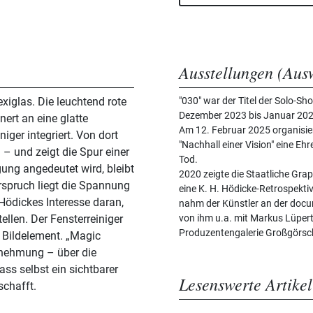
Ausstellungen (Aus
xiglas. Die leuchtend rote
"030" war der Titel der Solo-S
Dezember 2023 bis Januar 2024
ert an eine glatte
Am 12. Februar 2025 organisie
iger integriert. Von dort
"Nachhall einer Vision" eine E
n – und zeigt die Spur einer
Tod.
ng angedeutet wird, bleibt
2020 zeigte die Staatliche G
rspruch liegt die Spannung
eine K. H. Hödicke-Retrospektiv
 Hödickes Interesse daran,
nahm der Künstler an der docume
llen. Der Fensterreiniger
von ihm u.a. mit Markus Lüper
Produzentengalerie Großgörsc
Bildelement. „Magic
rnehmung – über die
ass selbst ein sichtbarer
Lesenswerte Artikel
schafft.