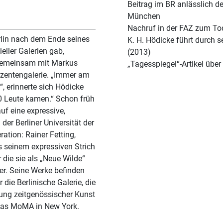
Beitrag im BR anlässlich de
München
Nachruf in der FAZ zum To
erlin nach dem Ende seines
K. H. Hödicke führt durch s
ller Galerien gab,
(2013)
 gemeinsam mit Markus
„Tagesspiegel“-Artikel übe
uzentengalerie. „Immer am
, erinnerte sich Hödicke
0 Leute kamen.“ Schon früh
f eine expressive,
 der Berliner Universität der
ation: Rainer Fetting,
 seinem expressiven Strich
r die sie als „Neue Wilde“
ter. Seine Werke befinden
ie Berlinische Galerie, die
ng zeitgenössischer Kunst
das MoMA in New York.