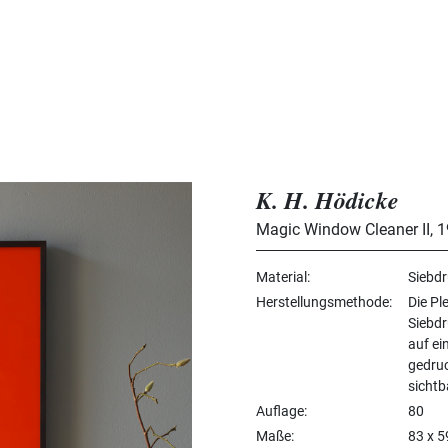
K. H. Hödicke
Magic Window Cleaner II
,
1
Material
Siebdr
Herstellungsmethode
Die Pl
Siebdr
auf ei
gedruc
sichtb
Auflage
80
Maße
83 x 