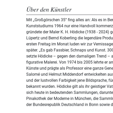
Über den Künstler
Mit „Großgörschen 35“ fing alles an: Als es in B
Kunststudiums 1964 nur eine Handvoll kommerzie
gründete der Maler K. H. Hödicke (1938 - 2024)
Lüpertz und Bernd Koberling die legendäre Prod
ersten Freitag im Monat luden wir zur Vernissage“
später. „Es gab Fassbier, Schnaps und Kunst. 30
setzte Hödicke – gegen den damaligen Trend – au
figurative Malerei. Von 1974 bis 2005 lehrte er an
Künste und prägte als Professor eine ganze Gener
Salomé und Helmut Middendorf entwickelten aus
und der lustvollen Farbigkeit jene Bildsprache, fü
bekannt wurden. Hödicke gilt als ihr geistiger Va
sich heute in bedeutenden Sammlungen, darunter d
Pinakothek der Moderne in München, die Sammlu
der Bundesrepublik Deutschland in Bonn sowie 