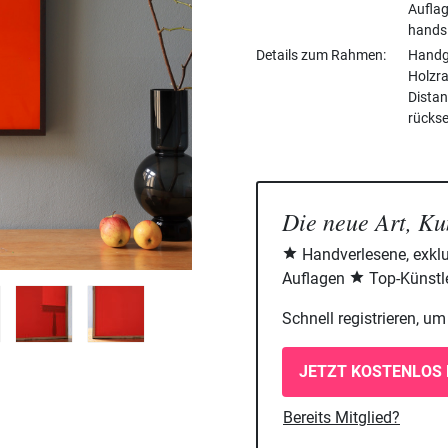
Aufla
handsi
Details zum Rahmen
Handge
Holzra
Distan
rückse
Die neue Art, Ku
Handverlesene, exklu
Auflagen
Top-Künstle
Schnell registrieren, u
JETZT KOSTENLOS 
Bereits Mitglied?