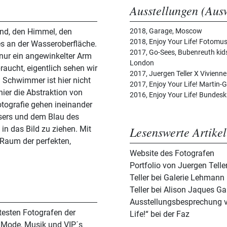
Ausstellungen (Aus
und, den Himmel, den
2018, Garage, Moscow
2018, Enjoy Your Life! Fotomu
es an der Wasseroberfläche.
2017, Go-Sees, Bubenreuth kids 
ur ein angewinkelter Arm
London
raucht, eigentlich sehen wir
2017, Juergen Teller X Vivie
n Schwimmer ist hier nicht
2017, Enjoy Your Life! Martin-G
ier die Abstraktion von
2016, Enjoy Your Life! Bundes
otografie gehen ineinander
sers und dem Blau des
Lesenswerte Artikel
in das Bild zu ziehen. Mit
Raum der perfekten,
Website des Fotografen
Portfolio von Juergen Telle
Teller bei Galerie Lehman
Teller bei Alison Jaques Ga
Ausstellungsbesprechung vo
gtesten Fotografen der
Life!“ bei der Faz
 Mode, Musik und VIP´s