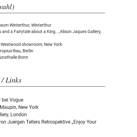
wahl)
seum Winterthur, Winterthur
and a Fairytale about a King...,Alison Jaques Gallery,
nne Westwood showroom, New York
ropius-Bau, Berlin
kunsthalle Bonn
 / Links
r bei Vogue
n Maupin, New York
llery, London
n Juergen Tellers Retrospektive „Enjoy Your