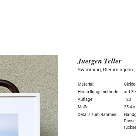
Juergen Teller
Swimming, Glemmingebro,
Material
Giclée
Herstellungsmethode
auf Ze
Auflage
120
Maße
25,4 x
Details zum Rahmen
Handge
Passep
rückse