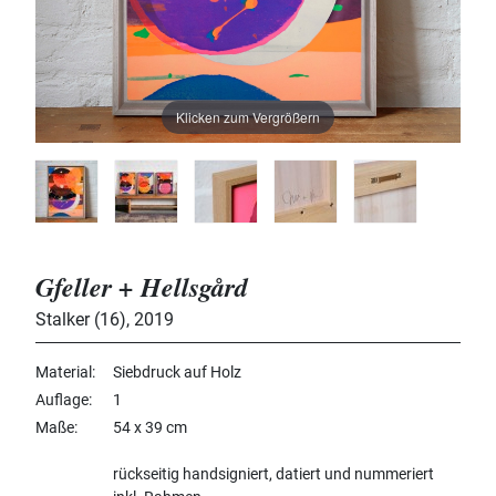
Klicken zum Vergrößern
Gfeller + Hellsgård
Stalker (16)
,
2019
Material
Siebdruck auf Holz
Auflage
1
Maße
54 x 39 cm
rückseitig handsigniert, datiert und nummeriert