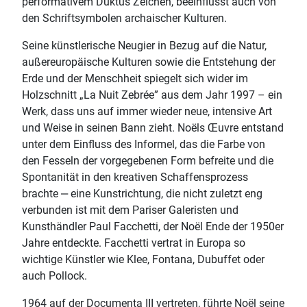
performativem Duktus Zeichen, beeinflusst auch von
den Schriftsymbolen archaischer Kulturen.
Seine künstlerische Neugier in Bezug auf die Natur,
außereuropäische Kulturen sowie die Entstehung der
Erde und der Menschheit spiegelt sich wider im
Holzschnitt „La Nuit Zebrée” aus dem Jahr 1997 – ein
Werk, dass uns auf immer wieder neue, intensive Art
und Weise in seinen Bann zieht. Noëls Œuvre entstand
unter dem Einfluss des Informel, das die Farbe von
den Fesseln der vorgegebenen Form befreite und die
Spontanität in den kreativen Schaffensprozess
brachte ‒ eine Kunstrichtung, die nicht zuletzt eng
verbunden ist mit dem Pariser Galeristen und
Kunsthändler Paul Facchetti, der Noël Ende der 1950er
Jahre entdeckte. Facchetti vertrat in Europa so
wichtige Künstler wie Klee, Fontana, Dubuffet oder
auch Pollock.
1964 auf der Documenta III vertreten, führte Noël seine