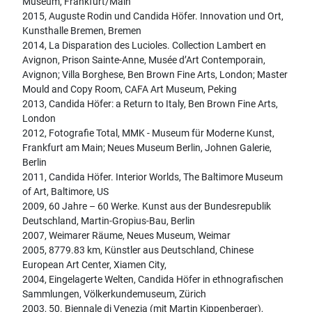
Museum, Frankfurt/Main
2015, Auguste Rodin und Candida Höfer. Innovation und Ort,
Kunsthalle Bremen, Bremen
2014, La Disparation des Lucioles. Collection Lambert en
Avignon, Prison Sainte-Anne, Musée d’Art Contemporain,
Avignon; Villa Borghese, Ben Brown Fine Arts, London; Master
Mould and Copy Room, CAFA Art Museum, Peking
2013, Candida Höfer: a Return to Italy, Ben Brown Fine Arts,
London
2012, Fotografie Total, MMK - Museum für Moderne Kunst,
Frankfurt am Main; Neues Museum Berlin, Johnen Galerie,
Berlin
2011, Candida Höfer. Interior Worlds, The Baltimore Museum
of Art, Baltimore, US
2009, 60 Jahre – 60 Werke. Kunst aus der Bundesrepublik
Deutschland, Martin-Gropius-Bau, Berlin
2007, Weimarer Räume, Neues Museum, Weimar
2005, 8779.83 km, Künstler aus Deutschland, Chinese
European Art Center, Xiamen City,
2004, Eingelagerte Welten, Candida Höfer in ethnografischen
Sammlungen, Völkerkundemuseum, Zürich
2003, 50. Biennale di Venezia (mit Martin Kippenberger),