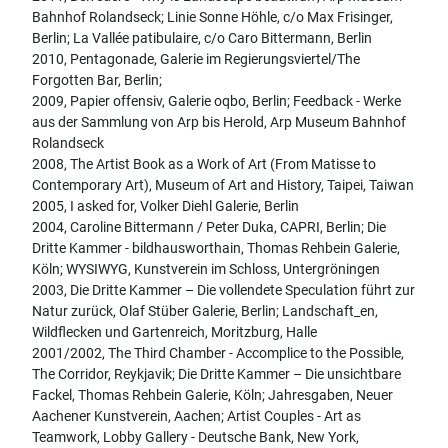
Bahnhof Rolandseck; Linie Sonne Höhle, c/o Max Frisinger,
Berlin; La Vallée patibulaire, c/o Caro Bittermann, Berlin
2010, Pentagonade, Galerie im Regierungsviertel/The
Forgotten Bar, Berlin;
2009, Papier offensiv, Galerie oqbo, Berlin; Feedback - Werke
aus der Sammlung von Arp bis Herold, Arp Museum Bahnhof
Rolandseck
2008, The Artist Book as a Work of Art (From Matisse to
Contemporary Art), Museum of Art and History, Taipei, Taiwan
2005, I asked for, Volker Diehl Galerie, Berlin
2004, Caroline Bittermann / Peter Duka, CAPRI, Berlin; Die
Dritte Kammer - bildhausworthain, Thomas Rehbein Galerie,
Köln; WYSIWYG, Kunstverein im Schloss, Untergröningen
2003, Die Dritte Kammer – Die vollendete Speculation führt zur
Natur zurück, Olaf Stüber Galerie, Berlin; Landschaft_en,
Wildflecken und Gartenreich, Moritzburg, Halle
2001/2002, The Third Chamber - Accomplice to the Possible,
The Corridor, Reykjavik; Die Dritte Kammer – Die unsichtbare
Fackel, Thomas Rehbein Galerie, Köln; Jahresgaben, Neuer
Aachener Kunstverein, Aachen; Artist Couples - Art as
Teamwork, Lobby Gallery - Deutsche Bank, New York,