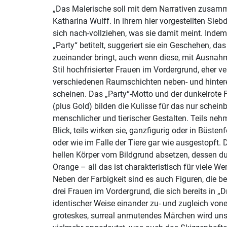
„Das Malerische soll mit dem Narrativen zusam
Katharina Wulff. In ihrem hier vorgestellten Siebd
sich nach-vollziehen, was sie damit meint. Indem
„Party“ betitelt, suggeriert sie ein Geschehen, da
zueinander bringt, auch wenn diese, mit Ausnah
Stil hochfrisierter Frauen im Vordergrund, eher ve
verschiedenen Raumschichten neben- und hinte
scheinen. Das „Party“-Motto und der dunkelrote 
(plus Gold) bilden die Kulisse für das nur schein
menschlicher und tierischer Gestalten. Teils neh
Blick, teils wirken sie, ganzfigurig oder in Büste
oder wie im Falle der Tiere gar wie ausgestopft. Die Klarheit, in der sich die
hellen Körper vom Bildgrund absetzen, dessen du
Orange – all das ist charakteristisch für viele W
Neben der Farbigkeit sind es auch Figuren, die be
drei Frauen im Vordergrund, die sich bereits in „
identischer Weise einander zu- und zugleich vonei
groteskes, surreal anmutendes Märchen wird uns 