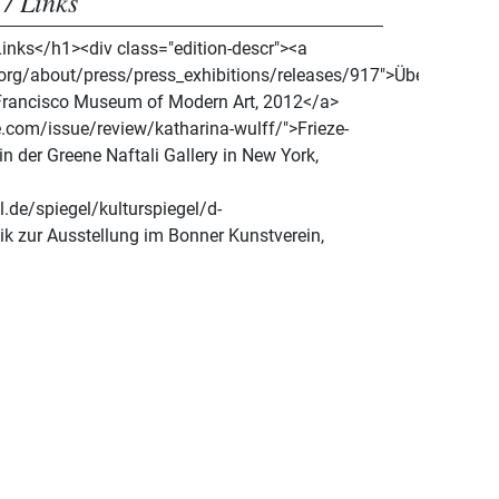
 / Links
Links</h1><div class="edition-descr"><a
rg/about/press/press_exhibitions/releases/917">Über
Francisco Museum of Modern Art, 2012</a>
e.com/issue/review/katharina-wulff/">Frieze-
 in der Greene Naftali Gallery in New York,
.de/spiegel/kulturspiegel/d-
ik zur Ausstellung im Bonner Kunstverein,