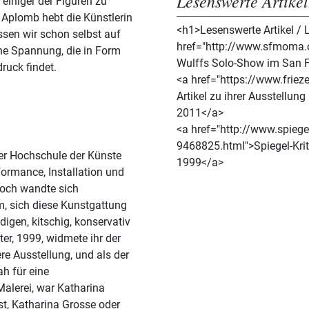
Lesenswerte Artikel
einiger der Figuren zu
d Aplomb hebt die Künstlerin
<h1>Lesenswerte Artikel / 
en wir schon selbst auf
href="http://www.sfmoma.o
ne Spannung, die in Form
Wulffs Solo-Show im San 
ruck findet.
<a href="https://www.friez
Artikel zu ihrer Ausstellung
2011</a>
<a href="http://www.spiegel
9468825.html">Spiegel-Krit
er Hochschule der Künste
1999</a>
erformance, Installation und
doch wandte sich
m, sich diese Kunstgattung
igen, kitschig, konservativ
ter, 1999, widmete ihr der
re Ausstellung, und als der
ah für eine
alerei, war Katharina
t, Katharina Grosse oder