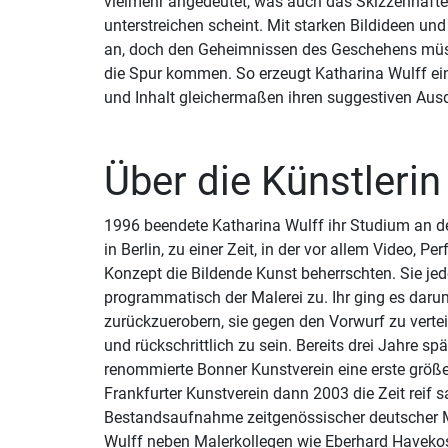
vielmehr angedeutet, was auch das Skizzenhafte 
unterstreichen scheint. Mit starken Bildideen un
an, doch den Geheimnissen des Geschehens müss
die Spur kommen. So erzeugt Katharina Wulff ei
und Inhalt gleichermaßen ihren suggestiven Ausd
Über die Künstlerin
1996 beendete Katharina Wulff ihr Studium an d
in Berlin, zu einer Zeit, in der vor allem Video, P
Konzept die Bildende Kunst beherrschten. Sie je
programmatisch der Malerei zu. Ihr ging es daru
zurückzuerobern, sie gegen den Vorwurf zu verteid
und rückschrittlich zu sein. Bereits drei Jahre spä
renommierte Bonner Kunstverein eine erste größe
Frankfurter Kunstverein dann 2003 die Zeit reif s
Bestandsaufnahme zeitgenössischer deutscher M
Wulff neben Malerkollegen wie Eberhard Havekos