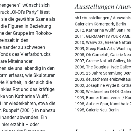
Ausstellungen (Aus
mengehen“, wünscht sich
ruck „Ol-Ol’s Party“ lässt
<h1>Ausstellungen / Auswahl</
 sie die gewählte Szene als
Galerie im Körnerpark, Berlin
s die Figuren in Beziehung
2012, Katharina Wulff, San Fr
me der Gruppe im Rokoko-
2011, GERMANY IS YOUR AMER
reinzelt in den
2010, Wanwizzi, Greene Naftali
reinander zu schweben
2009, Steep Rock Arts, Washin
Fonds des Vierfarbdrucks
2008, Oh Camelot!, Galerie Neu,
bare Miteinander
2007, Greene Naftali Gallery, 
2006, The Douglas Hyde Gallery
men sie uns lebendig in den
2005, 25 Jahre Sammlung Deut
nform erfasst, wie Skulpturen
2003, deutschemalereizweitaus
2002, Josephine Pryde & Kathar
nkles Rot und das kräftige
2000, Wiedersehen Ol-Ol, Galeri
erke von Katharina Wulff.
1999, Bonner Kunstverein / Ku
i ihr wiederkehren, etwa die
1998, Auf der Spur, Kunsthalle 
Dr. Ruppel“ (2001) in nahezu
1995, Galerie Neu, Berlin
nander abwenden. Ein
hier erzählt – oder