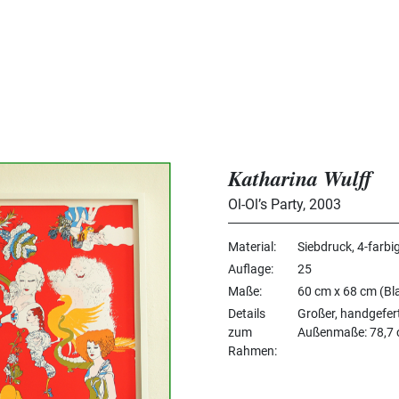
Katharina Wulff
Ol-Ol’s Party
,
2003
Material
Siebdruck, 4-farbi
Auflage
25
Maße
60 cm x 68 cm (Bl
Details
Großer, handgefer
zum
Außenmaße: 78,7 c
Rahmen