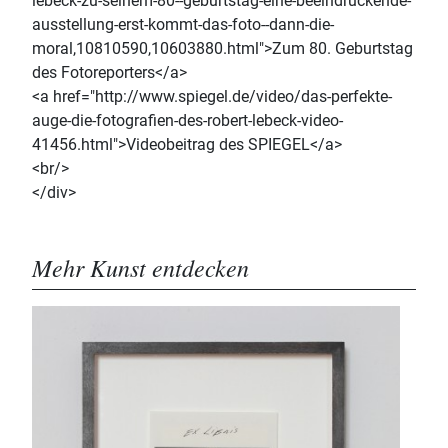
lebeck-zu-seinem-80--geburtstag-eine-beeindruckende-
ausstellung-erst-kommt-das-foto--dann-die-
moral,10810590,10603880.html">Zum 80. Geburtstag
des Fotoreporters</a>
<a href="http://www.spiegel.de/video/das-perfekte-
auge-die-fotografien-des-robert-lebeck-video-
41456.html">Videobeitrag des SPIEGEL</a>
<br/>
</div>
Mehr Kunst entdecken