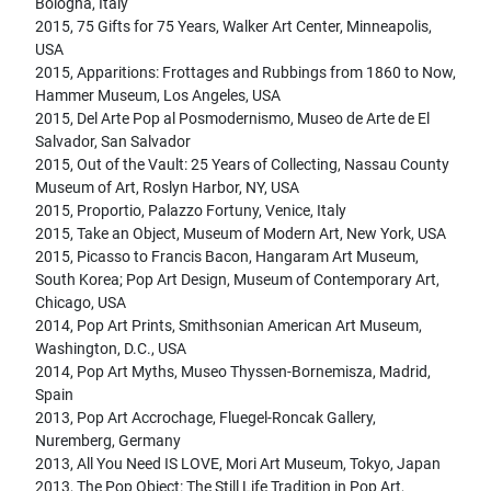
Bologna, Italy
2015, 75 Gifts for 75 Years, Walker Art Center, Minneapolis,
USA
2015, Apparitions: Frottages and Rubbings from 1860 to Now,
Hammer Museum, Los Angeles, USA
2015, Del Arte Pop al Posmodernismo, Museo de Arte de El
Salvador, San Salvador
2015, Out of the Vault: 25 Years of Collecting, Nassau County
Museum of Art, Roslyn Harbor, NY, USA
2015, Proportio, Palazzo Fortuny, Venice, Italy
2015, Take an Object, Museum of Modern Art, New York, USA
2015, Picasso to Francis Bacon, Hangaram Art Museum,
South Korea; Pop Art Design, Museum of Contemporary Art,
Chicago, USA
2014, Pop Art Prints, Smithsonian American Art Museum,
Washington, D.C., USA
2014, Pop Art Myths, Museo Thyssen-Bornemisza, Madrid,
Spain
2013, Pop Art Accrochage, Fluegel-Roncak Gallery,
Nuremberg, Germany
2013, All You Need IS LOVE, Mori Art Museum, Tokyo, Japan
2013, The Pop Object: The Still Life Tradition in Pop Art,