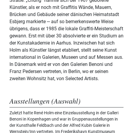
Straße: „Chung“ nannte sich der 1967 geborene
Künstler, als er noch mit Graffitis Wände, Mauern,
Brücken und Gebäude seiner dänischen Heimatstadt
Esbjerg markierte ‒ auf so bemerkenswerte Weise
übrigens, dass er 1985 die lokale Graffiti-Meisterschaft
gewann. Erst mit über 30 absolvierte er ein Studium an
der Kunstakademie in Aarhus. Inzwischen hat sich
Holm als Künstler längst etabliert, stellt seine Kunst
international in Galerien, Museen und auf Messen aus.
In Dänemark wird er von den Galerien Benoni und
Franz Pedersen vertreten, in Berlin, wo er seinen
zweiten Wohnsitz hat, von Selected Artists.
Ausstellungen (Auswahl)
Zuletzt hatte René Holm eine Einzelausstellung in der Galleri
Benoni in Kopenhagen und war in Gruppenausstellungen in
der Kunsthalle Feldbach und der Alfred Kubin Galerie in
Wernstein/Inn vertreten. Im Frederikshavn Kunstmuseum