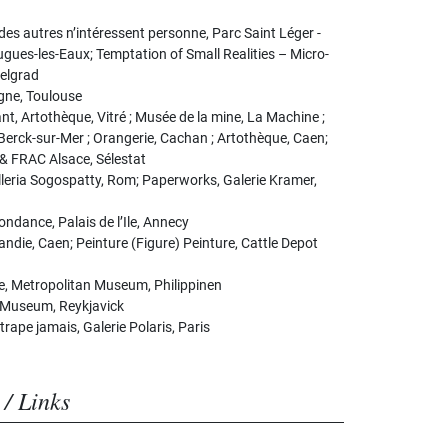
es autres n’intéressent personne, Parc Saint Léger -
gues-les-Eaux; Temptation of Small Realities – Micro-
elgrad
gne, Toulouse
nt, Artothèque, Vitré ; Musée de la mine, La Machine ;
erck-sur-Mer ; Orangerie, Cachan ; Artothèque, Caen;
t & FRAC Alsace, Sélestat
lleria Sogospatty, Rom; Paperworks, Galerie Kramer,
ondance, Palais de l’Ile, Annecy
ie, Caen; Peinture (Figure) Peinture, Cattle Depot
re, Metropolitan Museum, Philippinen
t Museum, Reykjavick
rape jamais, Galerie Polaris, Paris
 / Links