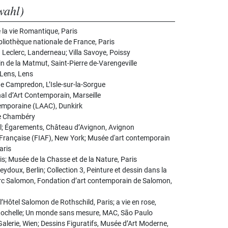
wahl)
la vie Romantique, Paris
ibliothèque nationale de France, Paris
Leclerc, Landerneau; Villa Savoye, Poissy
n de la Matmut, Saint-Pierre de-Varengeville
 Lens, Lens
de Campredon, L’Isle-sur-la-Sorgue
ional d’Art Contemporain, Marseille
temporaine (LAAC), Dunkirk
de Chambéry
el; Égarements, Château d’Avignon, Avignon
e Française (FIAF), New York; Musée d'art contemporain
aris
; Musée de la Chasse et de la Nature, Paris
ydoux, Berlin; Collection 3, Peinture et dessin dans la
arc Salomon, Fondation d’art contemporain de Salomon,
l’Hôtel Salomon de Rothschild, Paris; a vie en rose,
Rochelle; Un monde sans mesure, MAC, São Paulo
alerie, Wien; Dessins Figuratifs, Musée d’Art Moderne,