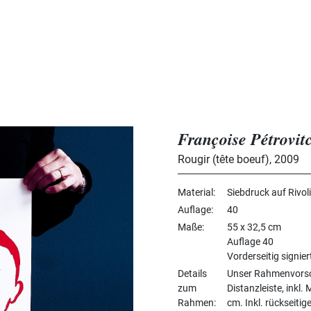
Françoise Pétrovit
Rougir (tête boeuf)
,
2009
Material
Siebdruck auf Rivol
Auflage
40
Maße
55 x 32,5 cm
Auflage 40
Vorderseitig signie
Details
Unser Rahmenvorsc
zum
Distanzleiste, ink
Rahmen
cm. Inkl. rückseiti