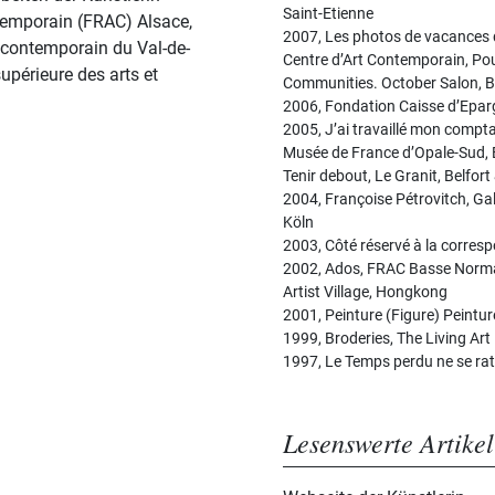
Saint-Etienne
temporain (FRAC) Alsace,
2007, Les photos de vacances d
contemporain du Val-de-
Centre d’Art Contemporain, Pou
upérieure des arts et
Communities. October Salon, B
2006, Fondation Caisse d’Epar
2005, J’ai travaillé mon compta
Musée de France d’Opale-Sud, B
Tenir debout, Le Granit, Belfor
2004, Françoise Pétrovitch, Ga
Köln
2003, Côté réservé à la corresp
2002, Ados, FRAC Basse Normand
Artist Village, Hongkong
2001, Peinture (Figure) Peintu
1999, Broderies, The Living Ar
1997, Le Temps perdu ne se ratt
Lesenswerte Artikel