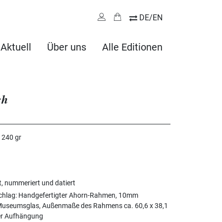
DE/EN
Aktuell
Über uns
Alle Editionen
ch
i 240 gr
rt, nummeriert und datiert
hlag: Handgefertigter Ahorn-Rahmen, 10mm
l. Museumsglas, Außenmaße des Rahmens ca. 60,6 x 38,1
ger Aufhängung