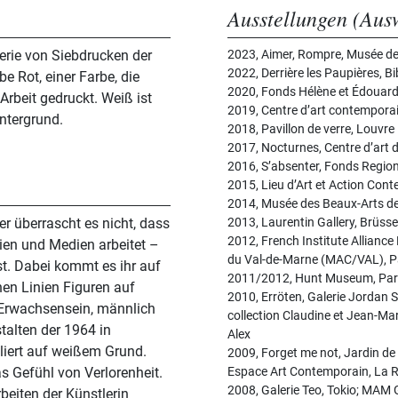
Ausstellungen (Aus
Serie von Siebdrucken der
2023, Aimer, Rompre, Musée de 
2022, Derrière les Paupières, B
e Rot, einer Farbe, die
2020, Fonds Hélène et Édouard 
rbeit gedruckt. Weiß ist
2019, Centre d’art contemporai
intergrund.
2018, Pavillon de verre, Louvre
2017, Nocturnes, Centre d’art 
2016, S’absenter, Fonds Reg
2015, Lieu d’Art et Action Con
2014, Musée des Beaux-Arts 
er überrascht es nicht, dass
2013, Laurentin Gallery, Brüss
2012, French Institute Allianc
lien und Medien arbeitet –
du Val-de-Marne (MAC/VAL), P
st. Dabei kommt es ihr auf
2011/2012, Hunt Museum, Paris
chen Linien Figuren auf
2010, Erröten, Galerie Jordan Se
 Erwachsensein, männlich
collection Claudine et Jean-M
talten der 1964 in
Alex
liert auf weißem Grund.
2009, Forget me not, Jardin de 
as Gefühl von Verlorenheit.
Espace Art Contemporain, La 
2008, Galerie Teo, Tokio; MAM G
eiten der Künstlerin