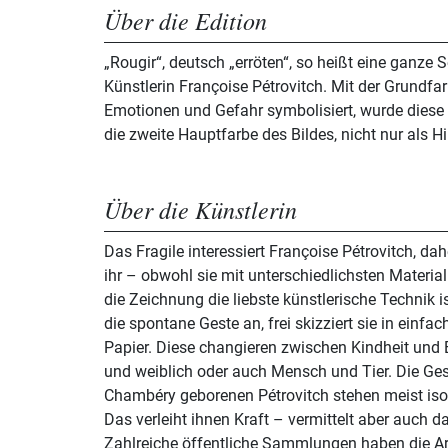
Über die Edition
„Rougir“, deutsch „erröten“, so heißt eine ganze 
Künstlerin Françoise Pétrovitch. Mit der Grundfarb
Emotionen und Gefahr symbolisiert, wurde diese A
die zweite Hauptfarbe des Bildes, nicht nur als H
Über die Künstlerin
Das Fragile interessiert Françoise Pétrovitch, dah
ihr – obwohl sie mit unterschiedlichsten Materia
die Zeichnung die liebste künstlerische Technik i
die spontane Geste an, frei skizziert sie in einfa
Papier. Diese changieren zwischen Kindheit und
und weiblich oder auch Mensch und Tier. Die Ges
Chambéry geborenen Pétrovitch stehen meist iso
Das verleiht ihnen Kraft – vermittelt aber auch d
Zahlreiche öffentliche Sammlungen haben die Arb