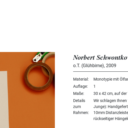
Norbert Schwontko
o.T. (Glühbirne)
,
2009
Material
Monotypie mit Ölfar
Auflage
1
Maße
30 x 42 cm, auf der
Details
Wir schlagen Ihnen
zum
Junge): Handgefert
Rahmen
10mm Distanzleiste,
rückseitiger Hängele