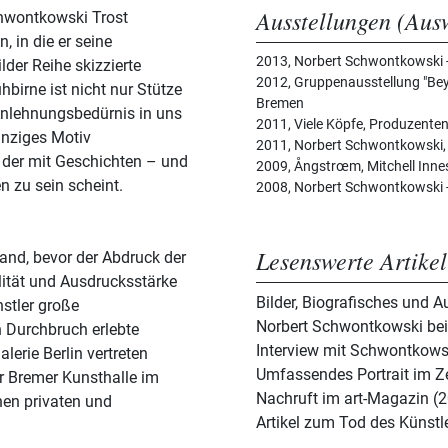
Ausstellungen (Aus
chwontkowski Trost
, in die er seine
2013, Norbert Schwontkowski -
lder Reihe skizzierte
2012, Gruppenausstellung "Bey
birne ist nicht nur Stütze
Bremen
 Anlehnungsbedürnis in uns
2011, Viele Köpfe, Produzente
inziges Motiv
2011, Norbert Schwontkowski, 
der mit Geschichten – und
2009, Ångstrœm, Mitchell Inne
 zu sein scheint.
2008, Norbert Schwontkowski -
Lesenswerte Artikel
nd, bevor der Abdruck der
ilität und Ausdrucksstärke
Bilder, Biografisches und A
stler große
Norbert Schwontkowski bei
 Durchbruch erlebte
Interview mit Schwontkowsk
erie Berlin vertreten
Umfassendes Portrait im Z
er Bremer Kunsthalle im
Nachruft im art-Magazin (
hen privaten und
Artikel zum Tod des Künst