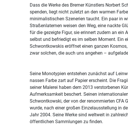
Dass die Werke des Bremer Künstlers Norbert S
spenden, liegt nicht zuletzt an den warmen Farben
minimalistischen Szenerien taucht. Ein paar in wi
Straßenlaternen weisen den Weg, eine nackte Glüh
für die gezeigte Figur, sie erinnert zudem an ein
selbst und befriedigt es im selben Moment. Ein e
Schwontkowskis eröffnet einen ganzen Kosmos, 
zwar solchen, die auch uns angehen – aufgeladen
Seine Monotypien entstehen zunächst auf Leinwa
nassen Farbe zart auf Papier erscheint. Die Frag
seiner Malerei haben dem 2013 verstorbenen Kün
Aufmerksamkeit beschert. Seinen internationalen
Schwontkowski, der von der renommierten CFA Gal
wurde, nach einer großen Einzelausstellung in d
Jahr 2004. Seine Werke sind weltweit in zahlreic
öffentlichen Sammlungen zu finden.