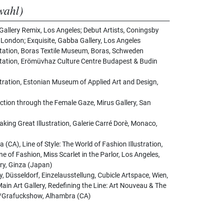
wahl)
Gallery Remix, Los Angeles; Debut Artists, Coningsby
 London; Exquisite, Gabba Gallery, Los Angeles
station, Boras Textile Museum, Boras, Schweden
station, Erömüvhaz Culture Centre Budapest & Budin
tration, Estonian Museum of Applied Art and Design,
ction through the Female Gaze, Mirus Gallery, San
aking Great Illustration, Galerie Carré Dorè, Monaco,
(CA), Line of Style: The World of Fashion Illustration,
ine of Fashion, Miss Scarlet in the Parlor, Los Angeles,
ery, Ginza (Japan)
, Düsseldorf, Einzelausstellung, Cubicle Artspace, Wien,
Main Art Gallery, Redefining the Line: Art Nouveau & The
y/Grafuckshow, Alhambra (CA)