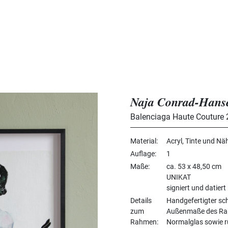
Naja Conrad-Hans
Balenciaga Haute Couture
Material
Acryl, Tinte und Nä
Auflage
1
Maße
ca. 53 x 48,50 cm
UNIKAT
signiert und datiert
Details
Handgefertigter sc
zum
Außenmaße des Rahm
Rahmen
Normalglas sowie r