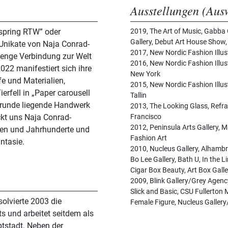
Ausstellungen (Aus
spring RTW” oder
2019, The Art of Music, Gabba 
Gallery, Debut Art House Show,
 Unikate von Naja Conrad-
2017, New Nordic Fashion Illu
e enge Verbindung zur Welt
2016, New Nordic Fashion Illu
022 manifestiert sich ihre
New York
e und Materialien,
2015, New Nordic Fashion Illus
erfell in „Paper carousell
Tallin
ugrunde liegende Handwerk
2013, The Looking Glass, Refra
ckt uns Naja Conrad-
Francisco
2012, Peninsula Arts Gallery, M
ren und Jahrhunderte und
Fashion Art
ntasie.
2010, Nucleus Gallery, Alhambra 
Bo Lee Gallery, Bath U, In the L
Cigar Box Beauty, Art Box Gall
2009, Blink Gallery/Grey Agency
Slick and Basic, CSU Fullerton 
olvierte 2003 die
Female Figure, Nucleus Galler
 und arbeitet seitdem als
ptstadt. Neben der