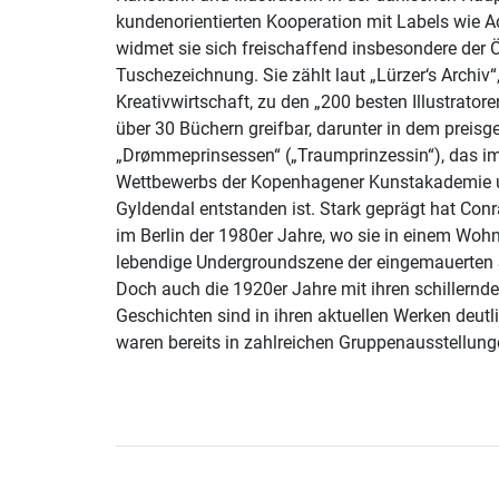
kundenorientierten Kooperation mit Labels wie A
widmet sie sich freischaffend insbesondere der 
Tuschezeichnung. Sie zählt laut „Lürzer‘s Archi
Kreativwirtschaft, zu den „200 besten Illustratoren
über 30 Büchern greifbar, darunter in dem preis
„Drømmeprinsessen“ („Traumprinzessin“), das i
Wettbewerbs der Kopenhagener Kunstakademie 
Gyldendal entstanden ist. Stark geprägt hat Con
im Berlin der 1980er Jahre, wo sie in einem Woh
lebendige Undergroundszene der eingemauerten S
Doch auch die 1920er Jahre mit ihren schillernd
Geschichten sind in ihren aktuellen Werken deutli
waren bereits in zahlreichen Gruppenausstellung