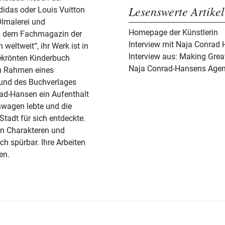
Lesenswerte Artikel
didas oder Louis Vuitton
Ölmalerei und
Homepage der Künstlerin
v“, dem Fachmagazin der
Interview mit Naja Conrad
 weltweit“, ihr Werk ist in
Interview aus: Making Great
gekrönten Kinderbuch
Naja Conrad-Hansens Agen
m Rahmen eines
und des Buchverlages
rad-Hansen ein Aufenthalt
nwagen lebte und die
tadt für sich entdeckte.
en Charakteren und
ch spürbar. Ihre Arbeiten
en.