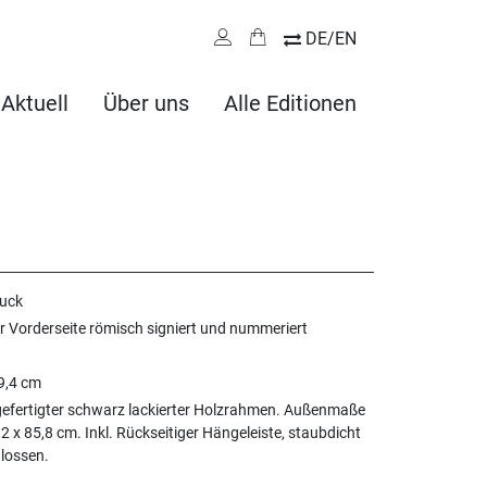
DE/EN
Aktuell
Über uns
Alle Editionen
ruck
r Vorderseite römisch signiert und nummeriert
9,4 cm
efertigter schwarz lackierter Holzrahmen. Außenmaße
,2 x 85,8 cm. Inkl. Rückseitiger Hängeleiste, staubdicht
lossen.