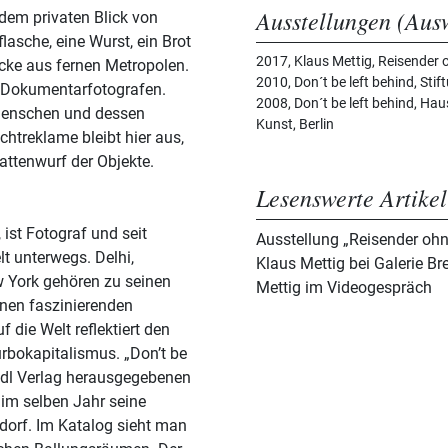
Ausstellungen (Aus
 dem privaten Blick von
lasche, eine Wurst, ein Brot
2017, Klaus Mettig, Reisende
rücke aus fernen Metropolen.
2010, Don´t be left behind, St
n Dokumentarfotografen.
2008, Don´t be left behind, Ha
m Menschen und dessen
Kunst, Berlin
htreklame bleibt hier aus,
attenwurf der Objekte.
Lesenswerte Artikel
 ist Fotograf und seit
Ausstellung „Reisender ohn
t unterwegs. Delhi,
Klaus Mettig bei Galerie Br
 York gehören zu seinen
Mettig im Videogespräch
inen faszinierenden
f die Welt reflektiert den
rbokapitalismus. „Don’t be
teidl Verlag herausgegebenen
 im selben Jahr seine
orf. Im Katalog sieht man