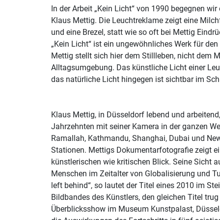
In der Arbeit „Kein Licht“ von 1990 begegnen wir
Klaus Mettig. Die Leuchtreklame zeigt eine Milchf
und eine Brezel, statt wie so oft bei Mettig Eind
„Kein Licht“ ist ein ungewöhnliches Werk für de
Mettig stellt sich hier dem Stillleben, nicht de
Alltagsumgebung. Das künstliche Licht einer Leuc
das natürliche Licht hingegen ist sichtbar im Sch
Klaus Mettig, in Düsseldorf lebend und arbeitend,
Jahrzehnten mit seiner Kamera in der ganzen Wel
Ramallah, Kathmandu, Shanghai, Dubai und New
Stationen. Mettigs Dokumentarfotografie zeigt e
künstlerischen wie kritischen Blick. Seine Sicht au
Menschen im Zeitalter von Globalisierung und Tu
left behind“, so lautet der Titel eines 2010 im S
Bildbandes des Künstlers, den gleichen Titel trug
Überblicksshow im Museum Kunstpalast, Düsseld