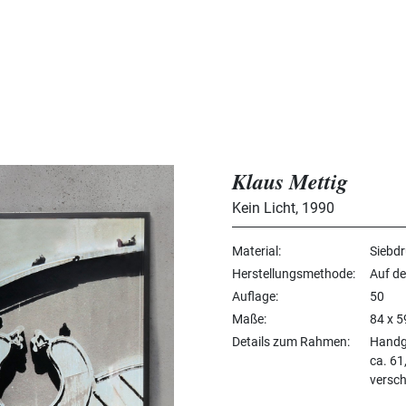
Klaus Mettig
Kein Licht
,
1990
Material
Siebd
Herstellungsmethode
Auf de
Auflage
50
Maße
84 x 5
Details zum Rahmen
Handg
ca. 61
versch