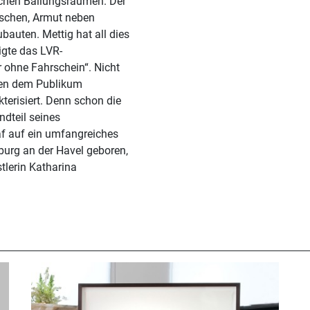
ischen Ballungsräumen. Der
schen, Armut neben
bauten. Mettig hat all dies
igte das LVR-
ohne Fahrschein“. Nicht
den dem Publikum
terisiert. Denn schon die
ndteil seines
af auf ein umfangreiches
burg an der Havel geboren,
tlerin Katharina