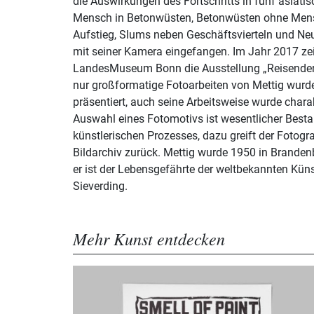
die Auswirkungen des Fortschritts in fünf asiat
Mensch in Betonwüsten, Betonwüsten ohne Men
Aufstieg, Slums neben Geschäftsvierteln und Neu
mit seiner Kamera eingefangen. Im Jahr 2017 ze
LandesMuseum Bonn die Ausstellung „Reisender 
nur großformatige Fotoarbeiten von Mettig wur
präsentiert, auch seine Arbeitsweise wurde charak
Auswahl eines Fotomotivs ist wesentlicher Besta
künstlerischen Prozesses, dazu greift der Fotogr
Bildarchiv zurück. Mettig wurde 1950 in Branden
er ist der Lebensgefährte der weltbekannten Küns
Sieverding.
Mehr Kunst entdecken