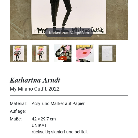
Klicken zum Vergrößern
Katharina Arndt
My Milano Outfit
,
2022
Material
Acryl und Marker auf Papier
Auflage
1
Maße
42 × 29,7 cm
UNIKAT
rückseitig signiert und betitelt