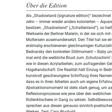
Über die Edition
Als „Shadowland (signature edition)“ bezeichne
zehn – immer wieder anders kolorierten – Aquarel
besitzen. „Shadowland“ („Schattenland“), so hei
Werkserie der Berliner Malerin, in der sie sich m
Muttersein auseinandersetzt. Den Titel hat sie e
erstmalig erschienenen gleichnamigen Kulturzeits
Bednarsky den konkreten Stillmoment ‒ Baby un
mal wird die weibliche Brust zum ‚Schutzschirm‘ 
wie in diesen Acrylarbeiten, zum aufragenden Geb
Hügellandschaft. Die Realität hält Einzug in Be
kunstvoll geschwungene Schriftzug ihres Namen
dass es in ihren Arbeiten auch um eigene Erfahr
Abstraktionsmoment ist stets stark genug, um as
Reflexionsprozesse wie jene über den weiblichen 
Rollenklischees in Gang zu setzen. Selbstbewusst
sprechen aus diesen genauso sinnlich-poetischen
Werken. Text: Cara Wuchold