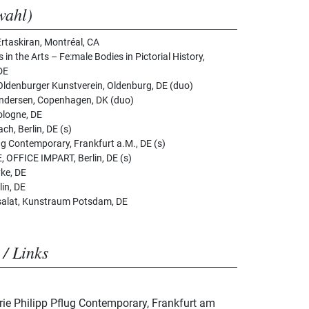
wahl)
Ertaskiran, Montréal, CA
in the Arts – Fe:male Bodies in Pictorial History,
 DE
nburger Kunstverein, Oldenburg, DE (duo)
ndersen, Copenhagen, DK (duo)
logne, DE
bach, Berlin, DE (s)
ug Contemporary, Frankfurt a.M., DE (s)
FFICE IMPART, Berlin, DE (s)
ke, DE
in, DE
nsalat, Kunstraum Potsdam, DE
 / Links
rie Philipp Pflug Contemporary, Frankfurt am