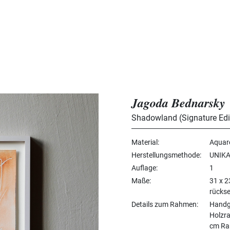
Jagoda Bednarsky
Shadowland (Signature Edi
Material
Aquare
Herstellungsmethode
UNIKA
Auflage
1
Maße
31 x 
rückse
Details zum Rahmen
Handge
Holzra
cm Ra