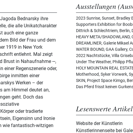
Ausstellungen (Aus
t Jagoda Bednarsky ihre
2023 Sunrise, Sunset, Bradley 
Supporters Exhibition for Boobs 
le, die alle Unikatcharakter
Dittrich & Schlechtriem, Berlin,
ßt auch eine ganze
HEAVY META/SHADOWLAND, Olde
it dem Bild der Frau und dem
DREAMLINER, Galerie Mikael A
iner 1919 in New York
WATER BOUND, GAA Gallery, Co
chrift entlehnt. Mal zeigt
2022 Nachtstücke, Villa Grise
d Brust in Nahaufnahme ‒,
Under The Weather, Philipp Pfl
in einer Regenszenerie oder,
HOLY MOUNTAIN REAL ESTATE, O
Motherhood, Syker Vorwerk, Sy
irge inmitten einer
SKIN, Project Space Kimgo, Berl
dnarskys Werken – der
Das Pferd frisst keinen Gurke
s am Himmel deutet an,
ungen geht. Doch das
soziative
Lesenswerte Artikel
Körper oder tradierte
sein, Eigensinn und Ironie
Website der Künstlerin
 wie fantastisch-witzigen
Künstlerinnenseite bei Gale