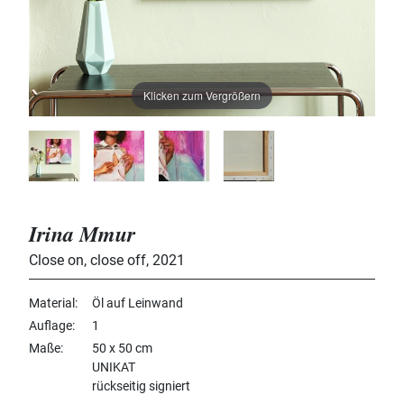
Klicken zum Vergrößern
Irina Mmur
Close on, close off
,
2021
Material
Öl auf Leinwand
Auflage
1
Maße
50 x 50 cm
UNIKAT
rückseitig signiert