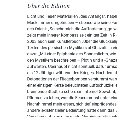
Über die Edition
Licht und Feuer, Materialien „des Anfangs“, hab
Mack immer umgetrieben – ebenso wie seine Fas
den Orient: „So sehr mich die Aufforderung ‚go wes
zeigt mein innerer Kompass seit einiger Zeit in 
2003 auch sein Künstlerbuch „Über die Glückselig
Texten des persischen Mystikers al-Ghazali. In 
dazu: „Mit einer Epiphanie des Sonnenlichts, wie
den Mystikern beschreiben – Plotin und al-Ghazal
aufwarten. Überhaupt nicht spirituell, dafür umso
als 12-Jähriger während des Krieges. Nachdem di
Detonationen der Fliegerbomben verstummt waren
einer einzigen Kerze beleuchteten Luftschutzkeller
brennende Stadt zu sehen: ein Inferno! Gewohnt, 
Räumen zu leben, war die Feuersbrunst unter ei
Nachthimmel mein erstes, sich tief einprägendes ‚
andere ‚existenzielle‘ Bedeutung hatte dann das E
Versehen auf eine glänzende Aluminiumfolie getr