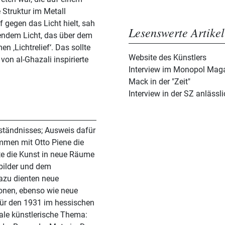
 Struktur im Metall
f gegen das Licht hielt, sah
Lesenswerte Artikel
rrendem Licht, das über dem
 ‚Lichtrelief‘. Das sollte
Website des Künstlers
von al-Ghazali inspirierte
Interview im Monopol Mag
Mack in der "Zeit"
Interview in der SZ anlässl
rständnisses; Ausweis dafür
ammen mit Otto Piene die
te die Kunst in neue Räume
bilder und dem
azu dienten neue
ionen, ebenso wie neue
Für den 1931 im hessischen
ale künstlerische Thema: