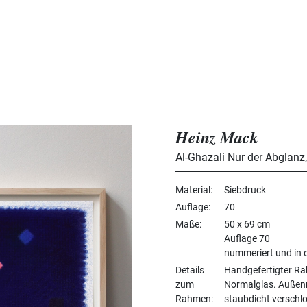
Heinz Mack
Al-Ghazali Nur der Abglanz
Material
Siebdruck
Auflage
70
Maße
50 x 69 cm
Auflage 70
nummeriert und in d
Details
Handgefertigter Ra
zum
Normalglas. Außenm
Rahmen
staubdicht verschl