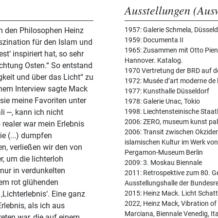
Ausstellungen (Aus
en den Philosophen Heinz
1957: Galerie Schmela, Düsseld
1959: Documenta II
zination für den Islam und
1965: Zusammen mit Otto Piene
t‘ inspiriert hat, so sehr
Hannover. Katalog.
Richtung Osten.“ So entstand
1970 Vertretung der BRD auf d
keit und über das Licht“ zu
1972: Musée d’art moderne de la
einem Interview sagte Mack
1977: Kunsthalle Düsseldorf
 sie meine Favoriten unter
1978: Galerie Unac, Tokio
i ‒, kann ich nicht
1998: Liechtensteinische Sta
2006: ZERO, museum kunst pal
 realer war mein Erlebnis
2006: Transit zwischen Okziden
e (...) dumpfen
islamischen Kultur im Werk vo
, verließen wir den von
Pergamon-Museum Berlin
, um die lichterloh
2009: 3. Moskau Biennale
nur in verdunkelten
2011: Retrospektive zum 80. G
nem rot glühenden
Ausstellungshalle der Bundesr
Lichterlebnis‘. Eine ganz
2015: Heinz Mack. Licht Scha
2022, Heinz Mack, Vibration of 
rlebnis, als ich aus
Marciana, Biennale Venedig, Ita
eten war, die auf einem