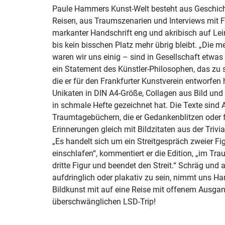
Paule Hammers Kunst-Welt besteht aus Geschich
Reisen, aus Traumszenarien und Interviews mit Fr
markanter Handschrift eng und akribisch auf Lei
bis kein bisschen Platz mehr übrig bleibt. „Die
waren wir uns einig – sind in Gesellschaft etwas 
ein Statement des Künstler-Philosophen, das zu 
die er für den Frankfurter Kunstverein entworfen h
Unikaten in DIN A4-Größe, Collagen aus Bild und
in schmale Hefte gezeichnet hat. Die Texte sind 
Traumtagebüchern, die er Gedankenblitzen oder
Erinnerungen gleich mit Bildzitaten aus der Trivi
„Es handelt sich um ein Streitgespräch zweier Fi
einschlafen“, kommentiert er die Edition, „im Tr
dritte Figur und beendet den Streit.“ Schräg und
aufdringlich oder plakativ zu sein, nimmt uns H
Bildkunst mit auf eine Reise mit offenem Ausgan
überschwänglichen LSD-Trip!