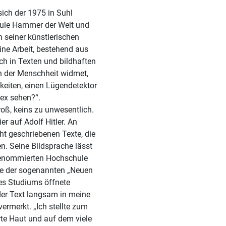
ich der 1975 in Suhl
aule Hammer der Welt und
 seiner künstlerischen
ine Arbeit, bestehend aus
ich in Texten und bildhaften
n der Menschheit widmet,
hkeiten, einen Lügendetektor
ex sehen?“.
oß, keins zu unwesentlich.
ht geschriebenen Texte, die
n. Seine Bildsprache lässt
renommierten Hochschule
ede der sogenannten „Neuen
nes Studiums öffnete
er Text langsam in meine
 vermerkt. „Ich stellte zum
rte Haut und auf dem viele