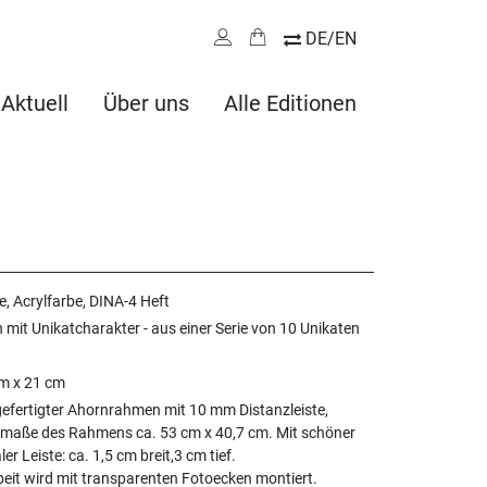
DE/EN
Aktuell
Über uns
Alle Editionen
e, Acrylfarbe, DINA-4 Heft
n mit Unikatcharakter - aus einer Serie von 10 Unikaten
m x 21 cm
fertigter Ahornrahmen mit 10 mm Distanzleiste,
maße des Rahmens ca. 53 cm x 40,7 cm. Mit schöner
er Leiste: ca. 1,5 cm breit,3 cm tief.
beit wird mit transparenten Fotoecken montiert.