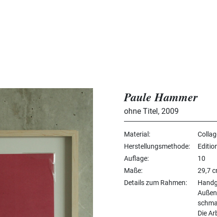
Paule Hammer
ohne Titel
,
2009
Material
Collag
Herstellungsmethode
Editio
Auflage
10
Maße
29,7 c
Details zum Rahmen
Handge
Außen
schmal
Die Ar