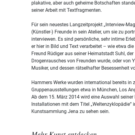
plakative, aber auch geheime Botschaften standen
seiner Arbeit mit Textfragmenten.
Für sein neuestes Langzeitprojekt „Interview-M
(Künstler-) Freunde in sein Atelier, um sie zu port
interviewen. Es sind persönliche, sehr intime Erl
er hier in Bild und Text verarbeitet – wie etwa d
Freund Rüdiger aus seiner Heimatstadt Suhl, der 
Drogenrausches von Freunden wurde, oder von 
Musiker, und dessen rätselhafter Besessenheit v
Hammers Werke wurden international bereits in 
Gruppenausstellungen etwa in München, Los Ange
Ab dem 15. März 2014 wird eine Auswahl seiner B
Installationen mit dem Titel „Weltenzyklopädie“ i
Kunstsammlung Jena zu sehen sein.
Mehr Kunst entdecken