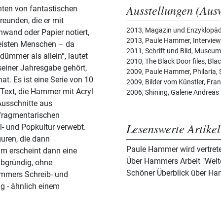
Ausstellungen (Aus
ten von fantastischen
eunden, die er mit
2013, Magazin und Enzyklopädi
nwand oder Papier notiert,
2013, Paule Hammer, Interview 
 meisten Menschen – da
2011, Schrift und Bild, Museum
dümmer als allein“, lautet
2010, The Black Door files, Blac
seiner Jahresgabe gehört,
2009, Paule Hammer, Philaria,
at. Es ist eine Serie von 10
2009, Bilder vom Künstler, Fran
 Text, die Hammer mit Acryl
2006, Shining, Galerie Andreas
Ausschnitte aus
 fragmentarischen
Lesenswerte Artikel
al- und Popkultur verwebt.
guren, die dann
Paule Hammer wird vertrete
aum erscheint dann eine
Über Hammers Arbeit "Welt
 abgründig, ohne
Schöner Überblick über H
ammers Schreib- und
g - ähnlich einem