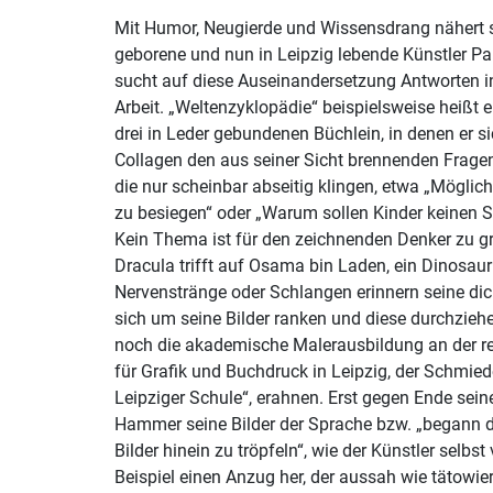
Mit Humor, Neugierde und Wissensdrang nähert s
geborene und nun in Leipzig lebende Künstler P
sucht auf diese Auseinandersetzung Antworten in
Arbeit. „Weltenzyklopädie“ beispielsweise heißt e
drei in Leder gebundenen Büchlein, in denen er s
Collagen den aus seiner Sicht brennenden Frage
die nur scheinbar abseitig klingen, etwa „Möglic
zu besiegen“ oder „Warum sollen Kinder keinen S
Kein Thema ist für den zeichnenden Denker zu gr
Dracula trifft auf Osama bin Laden, ein Dinosaurier auf Adolf Hitler. An
Nervenstränge oder Schlangen erinnern seine dic
sich um seine Bilder ranken und diese durchziehe
noch die akademische Malerausbildung an der 
für Grafik und Buchdruck in Leipzig, der Schmi
Leipziger Schule“, erahnen. Erst gegen Ende sei
Hammer seine Bilder der Sprache bzw. „begann d
Bilder hinein zu tröpfeln“, wie der Künstler selbst
Beispiel einen Anzug her, der aussah wie tätowie