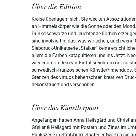
Über die Edition
Kreise überlagern sich. Sie wecken Assoziationen
an Himmelskörper wie die Sonne oder den Mond.
Dunkelschwarze und leuchtende Farben erzeugen
sind involviert in das, was wir sehen, auch wenn G
Siebdruck-Unikatserie „Stalker“ keine ersichtliche
allem die Farben katapultieren uns ins Jetzt. Ne
wieder auf in dem vor Einfallsreichtum nur so 
schwedisch-französischen Künstler*innenduos. S
Grenzen des virtuos beherrschten kreativen Druc
dekonstruiert und verschoben.
Über das Künstlerpaar
Angefangen haben Anna Hellsgård und Christian 
Gfeller & Hellsgard mit Postern und Zines im Umf
Punkszene in Straßburg. Später entwarfen sie au