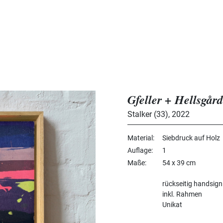
Gfeller + Hellsgård
Stalker (33)
,
2022
Material
Siebdruck auf Holz
Auflage
1
Maße
54 x 39 cm
rückseitig handsign
inkl. Rahmen
Unikat