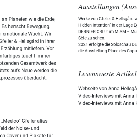
Ausstellungen (Aus
 an Planeten wie die Erde,
Werke von Gfeller & Hellsgård 
Hidden Intention“ in der Lage 
 Es herrscht Bewegung.
DERNIER CRI !!“ im MIAM – Mus
 emotionale Wucht. Wir
Sète zu sehen.
feller & Hellsgård in ihrer
2021 erfolgte die Soloschau D
 Erzählung mitliefern. Vor
die Ausstellung Place des Capu
onfarbiges taucht immer
strotzenden Gesamtwerk des
tets aufs Neue werden die
Lesenswerte Artikel
kprozesses überdacht,
Webseite von Anna Hellsgår
Video-Interviews mit Anna H
Video-Interviews mit Anna H
„Meeloo“ Gfeller alias
eld der Noise- und
ch Cover und Plakate für