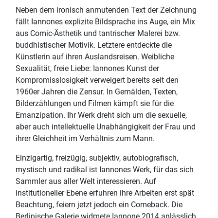
Neben dem ironisch anmutenden Text der Zeichnung
fällt Iannones explizite Bildsprache ins Auge, ein Mix
aus Comic-Ästhetik und tantrischer Malerei bzw.
buddhistischer Motivik. Letztere entdeckte die
Künstlerin auf ihren Auslandsreisen. Weibliche
Sexualität, freie Liebe: Iannones Kunst der
Kompromisslosigkeit verweigert bereits seit den
1960er Jahren die Zensur. In Gemälden, Texten,
Bilderzählungen und Filmen kämpft sie für die
Emanzipation. Ihr Werk dreht sich um die sexuelle,
aber auch intellektuelle Unabhängigkeit der Frau und
ihrer Gleichheit im Verhältnis zum Mann.
Einzigartig, freizügig, subjektiv, autobiografisch,
mystisch und radikal ist Iannones Werk, für das sich
Sammler aus aller Welt interessieren. Auf
institutioneller Ebene erfuhren ihre Arbeiten erst spät
Beachtung, feiern jetzt jedoch ein Comeback. Die
Berlinische Galerie widmete Iannone 2014 anlässlich