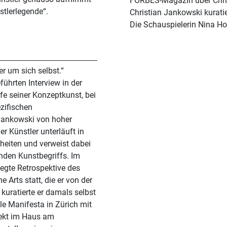
FORBES-Magazin über Chri
iftenden „Künstlerlegende“.
Christian Jankowski kurati
Die Schauspielerin Nina Ho
er um sich selbst.“
ührten Interview in der
fe seiner Konzeptkunst, bei
zifischen
Jankowski von hoher
er Künstler unterläuft in
eiten und verweist dabei
enden Kunstbegriffs. Im
legte Retrospektive des
 Arts statt, die er von der
kuratierte er damals selbst
a in Zürich mit
jekt im Haus am