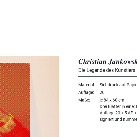
Christian Jankows
Die Legende des Künstlers 
Material
Siebdruck auf Papie
Auflage
20
Maße
je 84 x 60 cm
Drei Blätter in ein
Auflage 20 + 5 AP +
signiert und numme