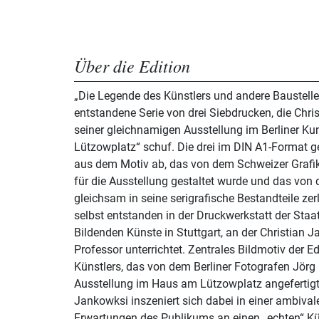
Über die Edition
„Die Legende des Künstlers und andere Baustelle
entstandene Serie von drei Siebdrucken, die Chri
seiner gleichnamigen Ausstellung im Berliner K
Lützowplatz“ schuf. Die drei im DIN A1-Format gedruckten Blätter leiten sich
aus dem Motiv ab, das von dem Schweizer Grafike
für die Ausstellung gestaltet wurde und das von 
gleichsam in seine serigrafische Bestandteile ze
selbst entstanden in der Druckwerkstatt der Sta
Bildenden Künste in Stuttgart, an der Christian J
Professor unterrichtet. Zentrales Bildmotiv der Edition ist ein Porträt des
Künstlers, das von dem Berliner Fotografen Jörg 
Ausstellung im Haus am Lützowplatz angefertigt
Jankowksi inszeniert sich dabei in einer ambival
Erwartungen des Publikums an einen „echten“ K