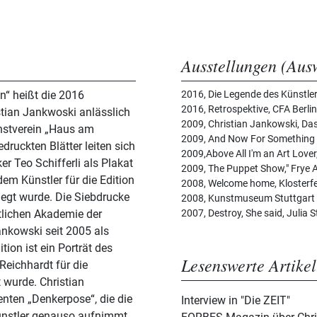
Ausstellungen (Aus
n“ heißt die 2016
2016, Die Legende des Künstle
2016, Retrospektive, CFA Berlin
stian Jankwoski anlässlich
2009, Christian Jankowski, D
unstverein „Haus am
2009, And Now For Something 
2009,Above All I'm an Art Lover
r Teo Schifferli als Plakat
2009, The Puppet Show," Frye 
dem Künstler für die Edition
2008, Welcome home, Klosterfe
rlegt wurde. Die Siebdrucke
2008, Kunstmuseum Stuttgart
atlichen Akademie der
2007, Destroy, She said, Julia 
ankowski seit 2005 als
Lesenswerte Artikel
Reichhardt für die
 wurde. Christian
enten „Denkerpose“, die die
Interview in "Die ZEIT"
ünstler genauso aufnimmt