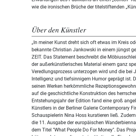
wie die ironischen Brüche der titelst
Über den Künstler
„In meiner Kunst dreht sich oft etwas im Kreis od
bekannte Christian Jankowski in einem jüngst gef
ZEIT. Das Statement beschreibt die Möbiusschlei
der außerkünstlerisches Material einem ganz spe
Veredlungsprozess unterzogen wird und die bei 
Intelligenz und tiefsinnigem Humor geprägt ist. D
seinen Werken herkömmliche Rezeptionsgewohnh
auf die geschichtliche Konstruktion des herrsch
Entstehungsjahr der Edition fand eine groß ange
Künstlers in der Berliner Galerie Contemporary Fine
Schauspielerin Nina Hoss kuratieren ließ. Zudem 
die 11. Ausgabe der europäischen Wanderbiennale Manifest
dem Titel "What People Do For Money". Das Pro