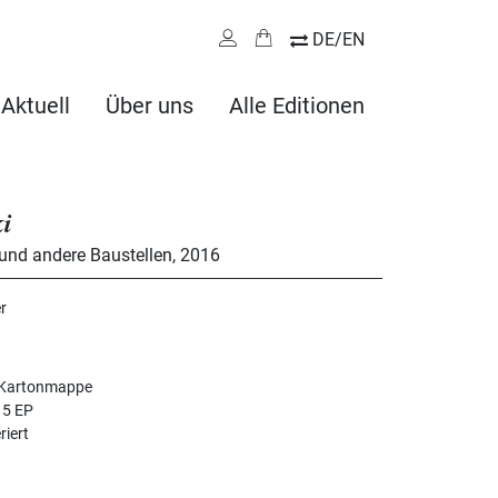
DE/EN
Aktuell
Über uns
Alle Editionen
ki
und andere Baustellen
,
2016
r
er Kartonmappe
 5 EP
riert