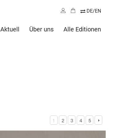
DE/EN
Aktuell
Über uns
Alle Editionen
1
2
3
4
5